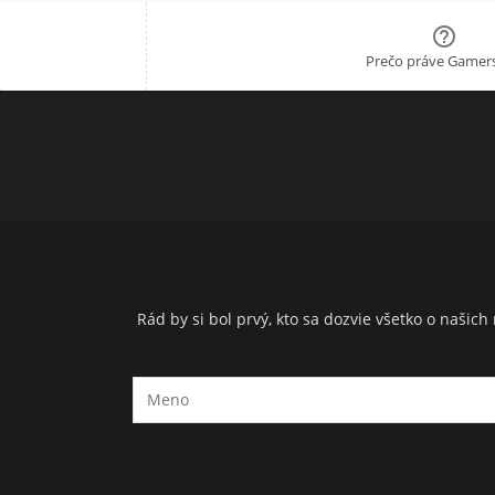

Prečo práve Gamers
Rád by si bol prvý, kto sa dozvie všetko o naši