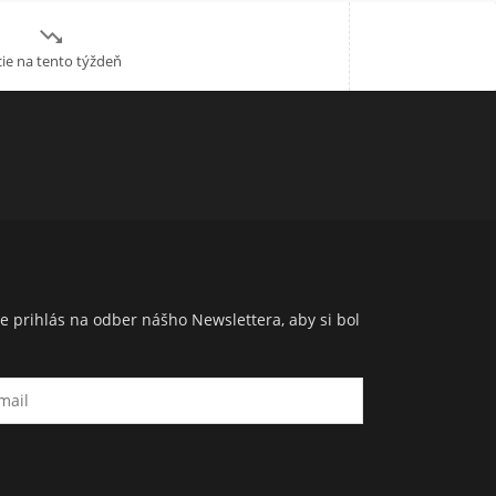

ie na tento týždeň
e prihlás na odber nášho Newslettera, aby si bol