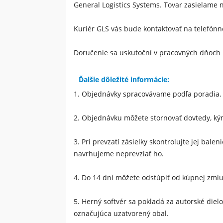
General Logistics Systems
. Tovar zasielame n
Kuriér GLS vás bude kontaktovať na telefónnom
Doručenie sa uskutoční v pracovných dňoc
Ďalšie dôležité informácie:
1.
Objednávky spracovávame podľa poradia.
2.
Objednávku môžete stornovať dovtedy, kým
3.
Pri prevzatí zásielky skontrolujte jej bale
navrhujeme neprevziať ho.
4.
Do 14 dní môžete odstúpiť od kúpnej zml
5.
Herný softvér sa pokladá za autorské dielo
označujúca uzatvorený obal.