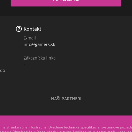

Kontakt
E-mail
info@gamers.sk
Zákaznícka linka
-
 do
NAŠI PARTNERI
a stránke sú len ilustračné. Uvedené technické špecifikácie, systémové požiad
meny. Obsah stránky (resp. všetky jej tvorivé súčasti: text, obraz, zvuk, video, a