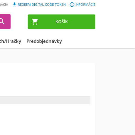


RÁCIA
REDEEM DIGITAL CODE TOKEN
INFORMÁCIE


KOŠÍK
ch/Hračky
Predobjednávky