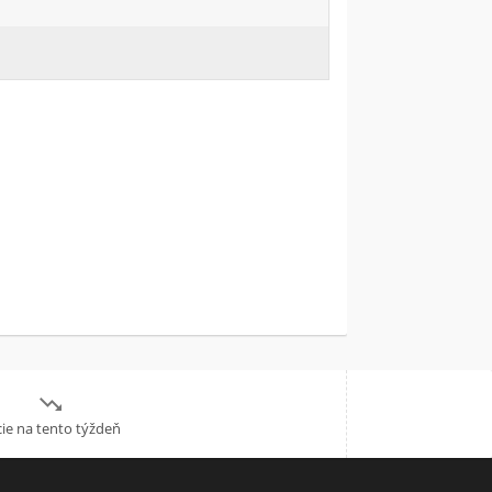

ie na tento týždeň