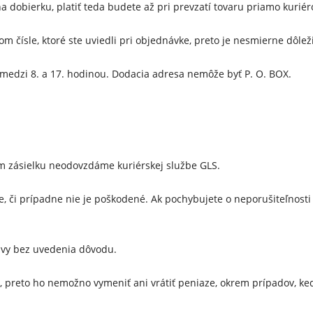
a dobierku, platiť teda budete až pri prevzatí tovaru priamo kuriér
 čísle, ktoré ste uviedli pri objednávke, preto je nesmierne dôležit
h medzi
8. a 17. hodinou
. Dodacia adresa nemôže byť P. O. BOX.
 zásielku neodovzdáme kuriérskej službe GLS.
nie, či prípadne nie je poškodené. Ak pochybujete o neporušiteľnosti
uvy bez uvedenia dôvodu.
, preto ho nemožno vymeniť ani vrátiť peniaze, okrem prípadov, keď