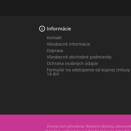

Informácie
Kontakt
Všeobecné informácie
Doprava
Všeobecné obchodné podmienky
Ochrana osobných údajov
Formulár na odstúpenie od kúpnej zmluvy
14 dní
Zmena cien vyhradená. Niektoré obrázky zobrazené n
charakter, vydavatelia si vyhradia právo na prípadné z