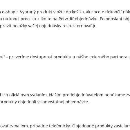
e-shope. Vybraný produkt vložte do košíka, ak chcete dokončiť nák
 a na konci procesu kliknite na Potvrdiť objednávku. Po odoslaní 
raviť položky vašej objednávky resp. stornovať ju.
ku
" - preveríme dostupnosť produktu u nášho externého partnera 
ed ich oficiálnym vydaním. Našim predobjednávateľom ponúkame zv
produkty objednali v samostatnej objednávke.
movať e-mailom, prípadne telefonicky. Objednané produkty zasiela