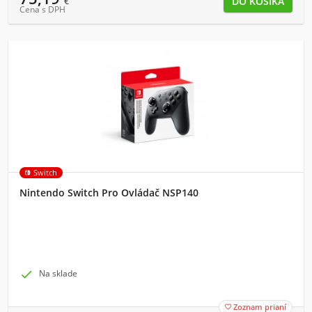
€
Cena s DPH
Switch
Nintendo Switch Pro Ovládač NSP140

Na sklade
Zoznam prianí
