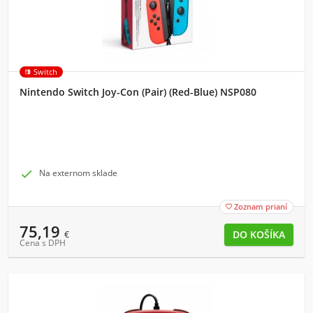
Switch
Nintendo Switch Joy-Con (Pair) (Red-Blue) NSP080

Na externom sklade
Zoznam prianí

75,19
€
Cena s DPH