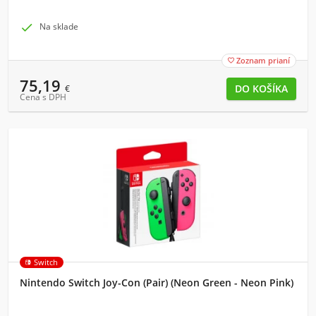

Na sklade
Zoznam prianí

75,19
€
Cena s DPH
Switch
Nintendo Switch Joy-Con (Pair) (Neon Green - Neon Pink)