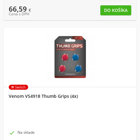
66,59
€
Cena s DPH
Switch
Venom VS4918 Thumb Grips (4x)

Na sklade