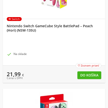
Switch
Nintendo Switch GameCube Style BattlePad – Peach
(Hori) (NSW-135U)

Na sklade
Zoznam prianí

21,99
€
Cena s DPH