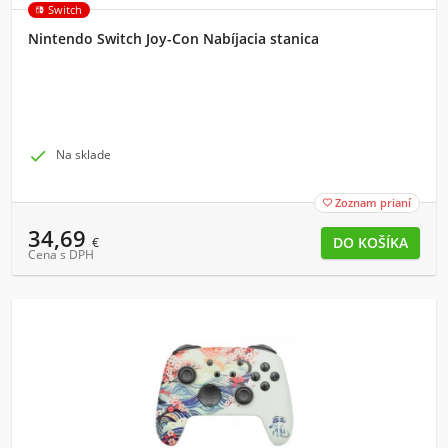
Switch
Nintendo Switch Joy-Con Nabíjacia stanica

Na sklade
Zoznam prianí

34,69
€
Cena s DPH