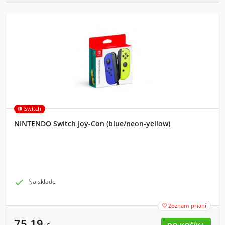
Switch
NINTENDO Switch Joy-Con (blue/neon-yellow)

Na sklade
Zoznam prianí

75,19