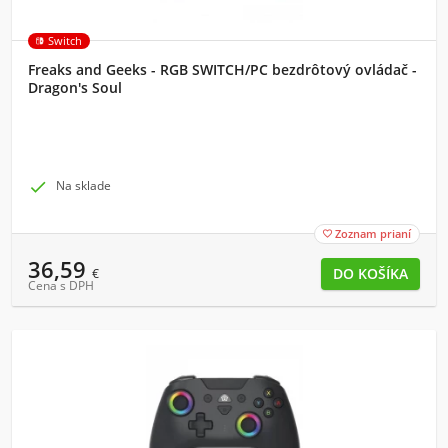
Switch
Freaks and Geeks - RGB SWITCH/PC bezdrôtový ovládač -
Dragon's Soul

Na sklade
Zoznam prianí

36,59
€
Cena s DPH