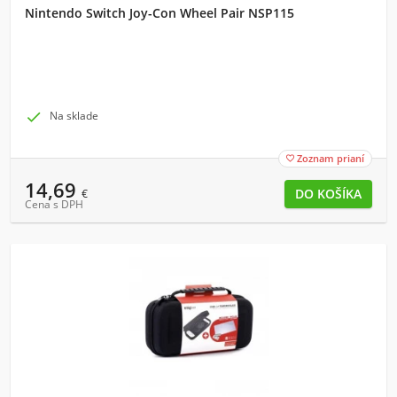
Nintendo Switch Joy-Con Wheel Pair NSP115

Na sklade
Zoznam prianí

14,69
€
Cena s DPH