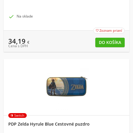

Na sklade
Zoznam prianí

34,19
€
Cena s DPH
Switch
PDP Zelda Hyrule Blue Cestovné puzdro