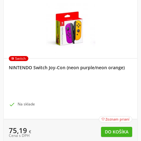
Switch
NINTENDO Switch Joy-Con (neon purple/neon orange)

Na sklade
Zoznam prianí

75,19
€
Cena s DPH