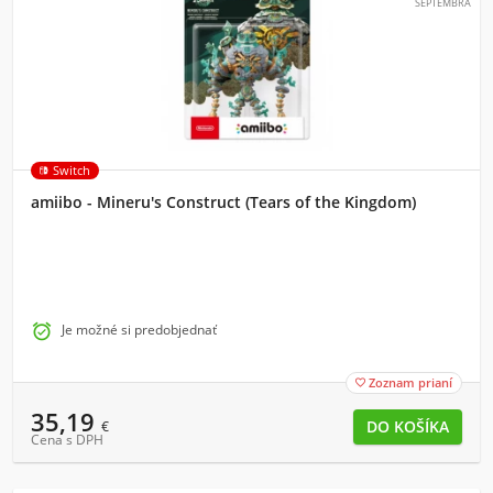
SEPTEMBRA
Switch
amiibo - Mineru's Construct (Tears of the Kingdom)

Je možné si predobjednať
Zoznam prianí

35,19
€
Cena s DPH