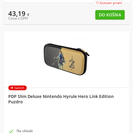
Zoznam prianí

43,19
€
Cena s DPH
Switch
PDP Slim Deluxe Nintendo Hyrule Hero Link Edition
Puzdro

Na sklade