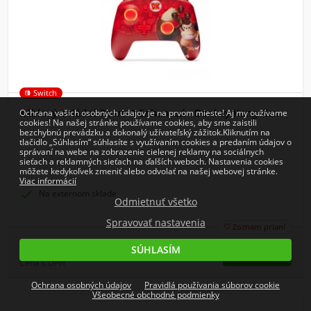
Switch
Káblový ovládač PowerA Enhanced - Donkey Kong Flex
Ochrana vašich osobných údajov je na prvom mieste! Aj my oužívame
cookies! Na našej stránke používame cookies, aby sme zaistili
bezchybnú prevádzku a dokonalý užívateľský zážitok.Kliknutím na
tlačidlo „Súhlasím“ súhlasíte s využívaním cookies a predaním údajov o
správaní na webe na zobrazenie cielenej reklamy na sociálnych
sieťach a reklamných sieťach na ďalších weboch. Nastavenia cookies
môžete kedykoľvek zmeniť alebo odvolať na našej webovej stránke.
Viac informácií

Na externom sklade
Odmietnuť všetko
Spravovať nastavenia
Zoznam prianí

26,79
SÚHLASÍM
€
Cena s DPH
Ochrana osobných údajov
Pravidlá používania súborov cookie
Všeobecné obchodné podmienky