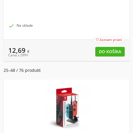

Na sklade
Zoznam prianí

12,69
€
Cena s DPH
25–48 / 76 produkt