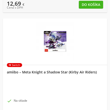
12,69
€
Cena s DPH
Switch
amiibo – Meta Knight a Shadow Star (Kirby Air Riders)

Na sklade