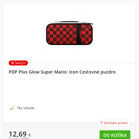
Switch
PDP Plus Glow Super Mario: Icon Cestovné puzdro

Na sklade
Zoznam prianí

12,69
€
Cena s DPH