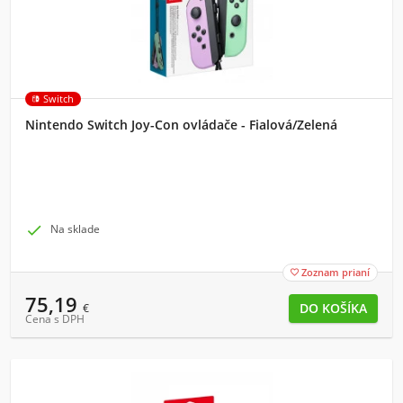
Switch
Nintendo Switch Joy-Con ovládače - Fialová/Zelená

Na sklade
Zoznam prianí

75,19
€
Cena s DPH