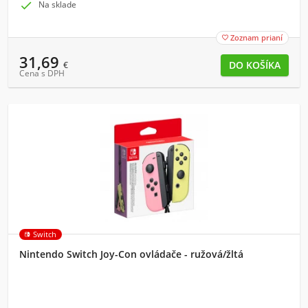

Na sklade
Zoznam prianí

31,69
€
Cena s DPH
Switch
Nintendo Switch Joy-Con ovládače - ružová/žltá