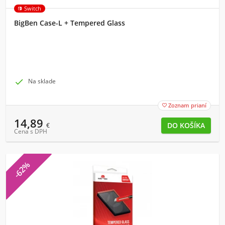
Switch
BigBen Case-L + Tempered Glass

Na sklade
Zoznam prianí

14,89
€
Cena s DPH
-62%