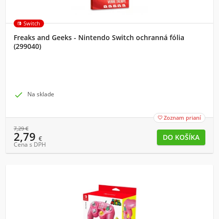
Switch
Freaks and Geeks - Nintendo Switch ochranná fólia
(299040)

Na sklade
Zoznam prianí

7,29
€
2,79
€
Cena s DPH