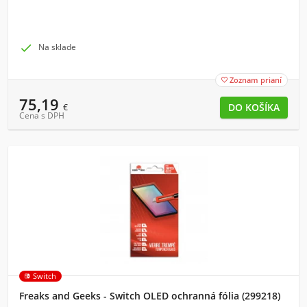

Na sklade
Zoznam prianí

75,19
€
Cena s DPH
Switch
Freaks and Geeks - Switch OLED ochranná fólia (299218)