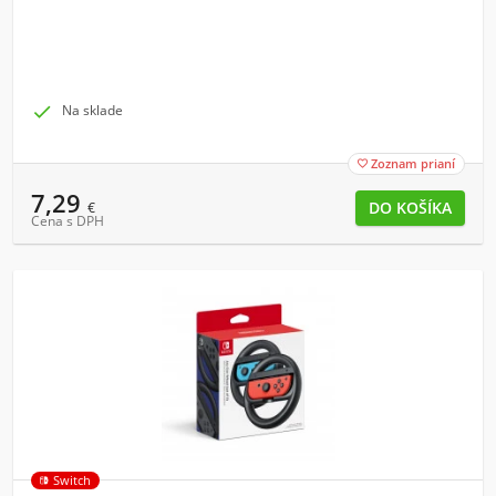

Na sklade
Zoznam prianí

7,29
€
Cena s DPH
Switch