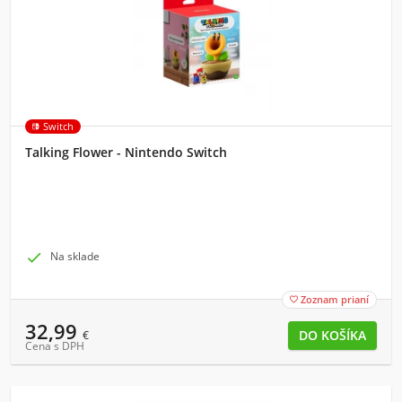
Switch
Talking Flower - Nintendo Switch

Na sklade
Zoznam prianí

32,99
€
Cena s DPH