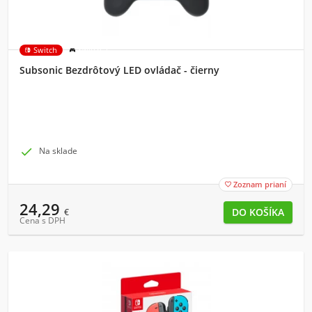
Switch
Switch 2
Subsonic Bezdrôtový LED ovládač - čierny

Na sklade
Zoznam prianí

24,29
€
Cena s DPH