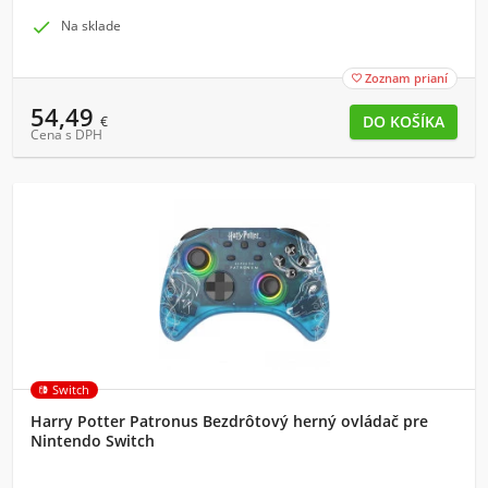

Na sklade
Zoznam prianí

54,49
€
Cena s DPH
Switch
Harry Potter Patronus Bezdrôtový herný ovládač pre
Nintendo Switch