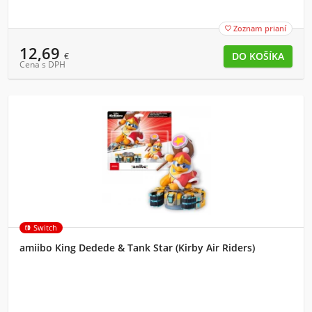
Zoznam prianí

12,69
€
Cena s DPH
Switch
amiibo King Dedede & Tank Star (Kirby Air Riders)