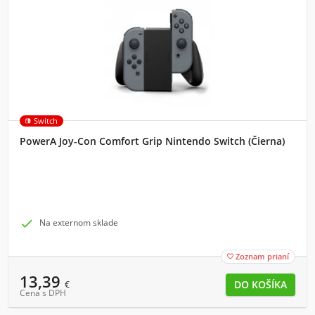
Switch
PowerA Joy-Con Comfort Grip Nintendo Switch (Čierna)

Na externom sklade
Zoznam prianí

13,39
€
Cena s DPH