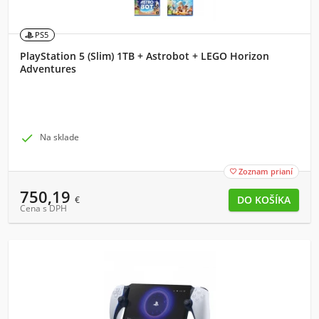
PS5
PlayStation 5 (Slim) 1TB + Astrobot + LEGO Horizon
Adventures

Na sklade
Zoznam prianí

750,19
€
Cena s DPH