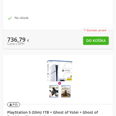

Na sklade
Zoznam prianí

736,79
€
Cena s DPH
PS5
PlayStation 5 (Slim) 1TB + Ghost of Yotei + Ghost of