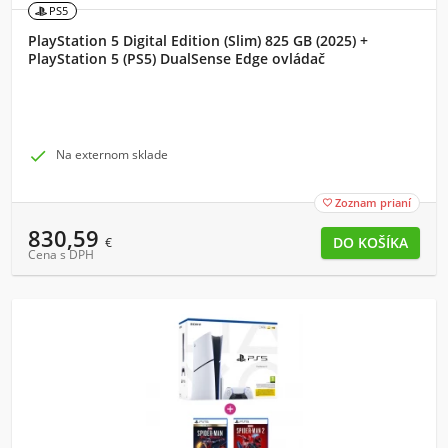
PS5
PlayStation 5 Digital Edition (Slim) 825 GB (2025) +
PlayStation 5 (PS5) DualSense Edge ovládač

Na externom sklade
Zoznam prianí

830,59
€
Cena s DPH