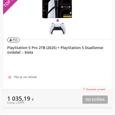
PS5
PlayStation 5 Pro 2TB (2025) + PlayStation 5 DualSense
ovládač – biela

Nie je na sklade
Zoznam prianí

1 035,19
€
Cena s DPH