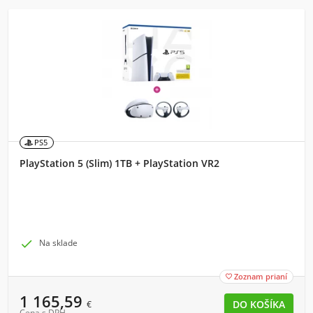
PS5
PlayStation 5 (Slim) 1TB + PlayStation VR2

Na sklade
Zoznam prianí

1 165,59
€
Cena s DPH