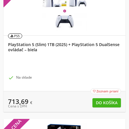
PS5
PlayStation 5 (Slim) 1TB (2025) + PlayStation 5 DualSense
ovládač – biela

Na sklade
Zoznam prianí

713,69
€
Cena s DPH
TOP CENA