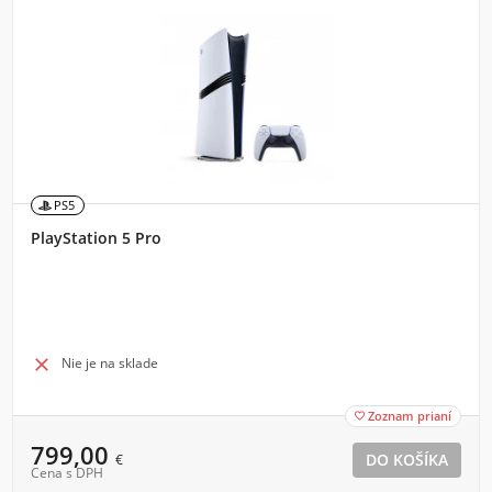
PS5
PlayStation 5 Pro

Nie je na sklade
Zoznam prianí

799,00
€
Cena s DPH