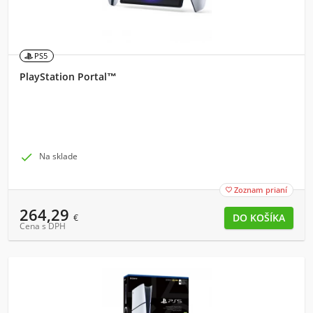
PS5
PlayStation Portal™

Na sklade
Zoznam prianí

264,29
€
Cena s DPH