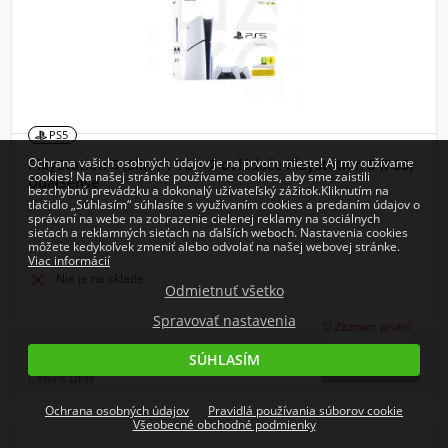
PS5
Ochrana vašich osobných údajov je na prvom mieste! Aj my oužívame
PlayStation 5 (Slim) 1 TB + 2 ovládače Playstation 5 (PS5)
cookies! Na našej stránke používame cookies, aby sme zaistili
DualSense
bezchybnú prevádzku a dokonalý užívateľský zážitok.Kliknutím na
tlačidlo „Súhlasím“ súhlasíte s využívaním cookies a predaním údajov o
správaní na webe na zobrazenie cielenej reklamy na sociálnych
sieťach a reklamných sieťach na ďalších weboch. Nastavenia cookies
môžete kedykoľvek zmeniť alebo odvolať na našej webovej stránke.
Viac informácií

Nie je na sklade
Odmietnuť všetko
Spravovať nastavenia
Zoznam prianí

736,79
SÚHLASÍM
€
Cena s DPH
Ochrana osobných údajov
Pravidlá používania súborov cookie
Všeobecné obchodné podmienky