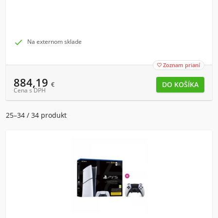

Na externom sklade
Zoznam prianí

884,19
€
Cena s DPH
25–34 / 34 produkt