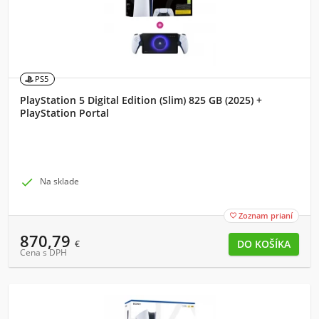
PS5
PlayStation 5 Digital Edition (Slim) 825 GB (2025) +
PlayStation Portal

Na sklade
Zoznam prianí

870,79
€
Cena s DPH