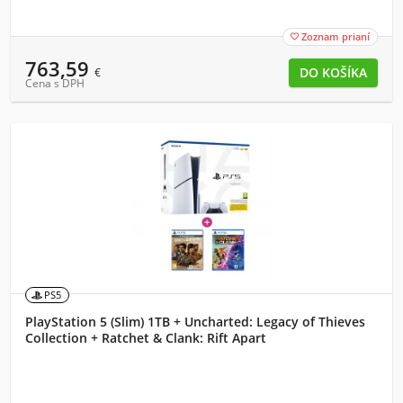
Zoznam prianí

763,59
€
Cena s DPH
PS5
PlayStation 5 (Slim) 1TB + Uncharted: Legacy of Thieves
Collection + Ratchet & Clank: Rift Apart