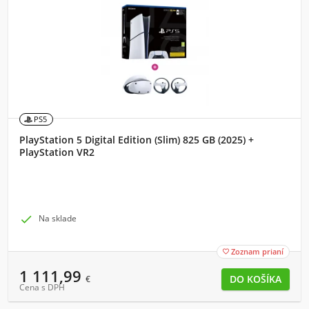
PS5
PlayStation 5 Digital Edition (Slim) 825 GB (2025) +
PlayStation VR2

Na sklade
Zoznam prianí

1 111,99
€
Cena s DPH