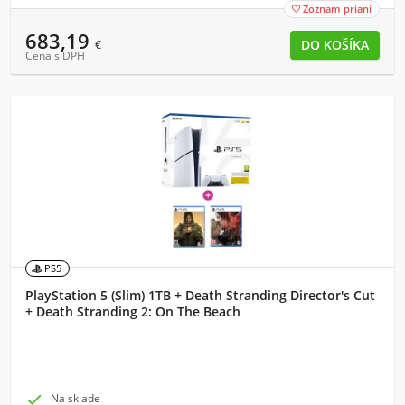
Zoznam prianí

683,19
€
Cena s DPH
PS5
PlayStation 5 (Slim) 1TB + Death Stranding Director's Cut
+ Death Stranding 2: On The Beach

Na sklade