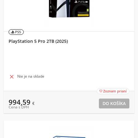
PS5
PlayStation 5 Pro 2TB (2025)

Nie je na sklade
Zoznam prianí

994,59
€
Cena s DPH