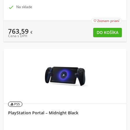

Na sklade
Zoznam prianí

763,59
€
Cena s DPH
PS5
PlayStation Portal – Midnight Black