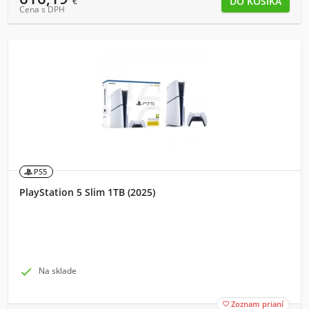
€
Cena s DPH
PS5
PlayStation 5 Slim 1TB (2025)

Na sklade
Zoznam prianí
