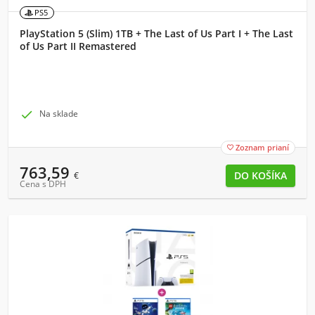
PS5
PlayStation 5 (Slim) 1TB + The Last of Us Part I + The Last
of Us Part II Remastered

Na sklade
Zoznam prianí

763,59
€
Cena s DPH