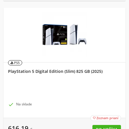
PS5
PlayStation 5 Digital Edition (Slim) 825 GB (2025)

Na sklade
Zoznam prianí

616,19