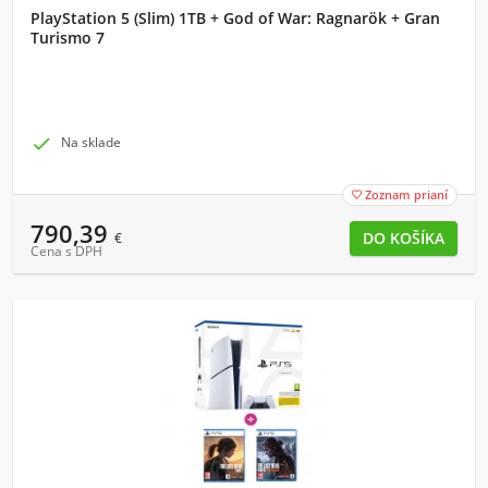
PlayStation 5 (Slim) 1TB + God of War: Ragnarök + Gran
Turismo 7

Na sklade
Zoznam prianí

790,39
€
Cena s DPH