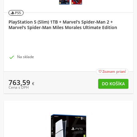
PS5
PlayStation 5 (Slim) 1TB + Marvel's Spider-Man 2 +
Marvel's Spider-Man Miles Morales Ultimate Edition

Na sklade
Zoznam prianí

763,59
€
Cena s DPH