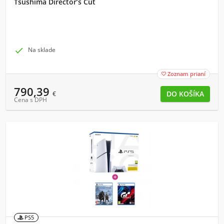
Tsushima Director’s Cut

Na sklade
Zoznam prianí

790,39
€
Cena s DPH
PS5