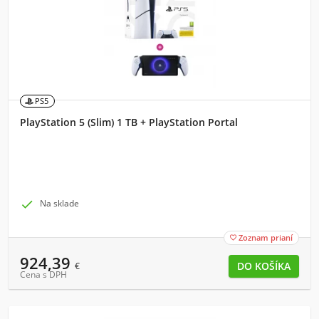
PS5
PlayStation 5 (Slim) 1 TB + PlayStation Portal

Na sklade
Zoznam prianí

924,39
€
Cena s DPH