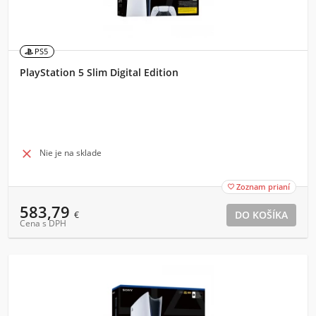
PS5
PlayStation 5 Slim Digital Edition

Nie je na sklade
Zoznam prianí

583,79
€
Cena s DPH