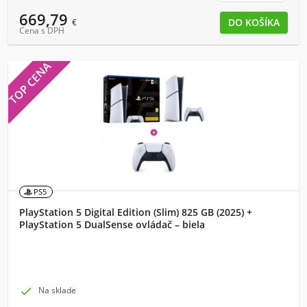
669,79
€
Cena s DPH
TOP CENA
PS5
PlayStation 5 Digital Edition (Slim) 825 GB (2025) +
PlayStation 5 DualSense ovládač – biela

Na sklade