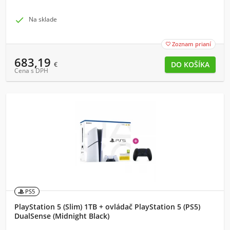

Na sklade
Zoznam prianí

683,19
€
Cena s DPH
PS5
PlayStation 5 (Slim) 1TB + ovládač PlayStation 5 (PS5)
DualSense (Midnight Black)