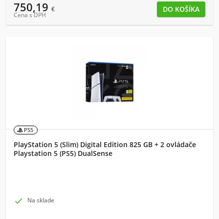
750,19
€
Cena s DPH
PS5
PlayStation 5 (Slim) Digital Edition 825 GB + 2 ovládače
Playstation 5 (PS5) DualSense

Na sklade