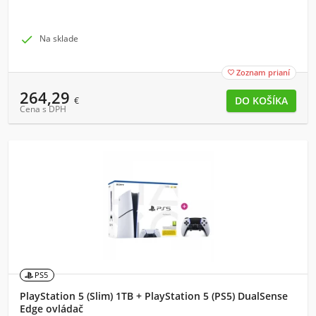

Na sklade
Zoznam prianí

264,29
€
Cena s DPH
PS5
PlayStation 5 (Slim) 1TB + PlayStation 5 (PS5) DualSense
Edge ovládač