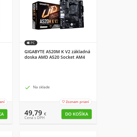
PC
GIGABYTE A520M K V2 základná
doska AMD A520 Socket AM4
micro ATX

Na sklade
aní
Zoznam prianí

49,79
€
Cena s DPH