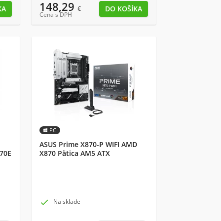
148,29
€
Cena s DPH
PC
ASUS Prime X870-P WIFI AMD
870E
X870 Pätica AM5 ATX

Na sklade