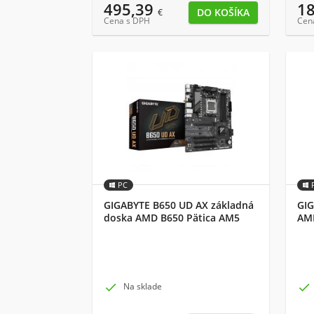
495,39
1
€
Cena s DPH
Cen
PC
GIGABYTE B650 UD AX základná
GIG
doska AMD B650 Pätica AM5
AMD
ATX

Na sklade
