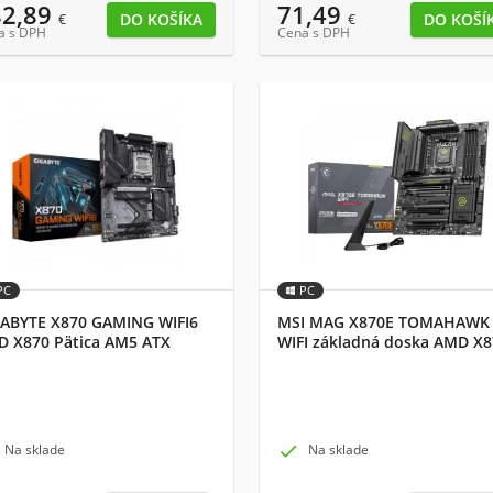
82,89
71,49
€
€
a s DPH
Cena s DPH
PC
PC
ABYTE X870 GAMING WIFI6
MSI MAG X870E TOMAHAWK
 X870 Pätica AM5 ATX
WIFI základná doska AMD X
Pätica AM5 ATX
Na sklade

Na sklade