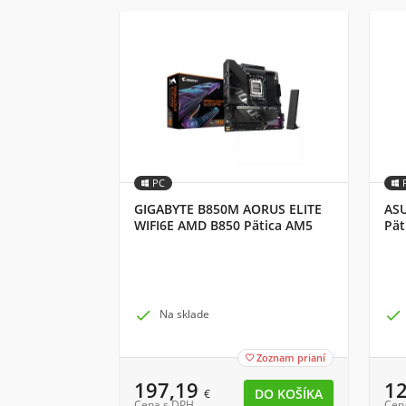
PC
GIGABYTE B850M AORUS ELITE
AS
WIFI6E AMD B850 Pätica AM5
Pät
micro ATX

Na sklade

Zoznam prianí

197,19
1
€
Cena s DPH
Cen