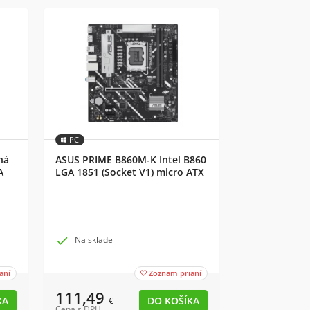
PC
ná
ASUS PRIME B860M-K Intel B860
A
LGA 1851 (Socket V1) micro ATX

Na sklade
aní
Zoznam prianí

111,49
€
Cena s DPH