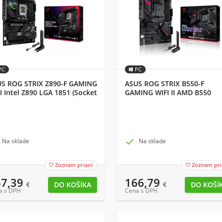
PC
PC
S ROG STRIX Z890-F GAMING
ASUS ROG STRIX B550-F
I Intel Z890 LGA 1851 (Socket
GAMING WIFI II AMD B550
 ATX
Socket AM4 ATX
Na sklade

Na sklade
Zoznam prianí
Zoznam pri


67,39
166,79
€
€
a s DPH
Cena s DPH