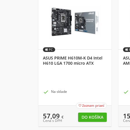
PC
ASUS PRIME H610M-K D4 Intel
ASU
H610 LGA 1700 micro ATX
AMD
AT

Na sklade

Zoznam prianí

57,09
1
€
Cena s DPH
Cen