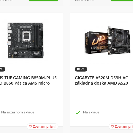
PC
PC
US TUF GAMING B850M-PLUS
GIGABYTE A520M DS3H AC
 B850 Pätica AM5 micro
základná doska AMD A520
X
Socket AM4 micro ATX
Na externom sklade

Na sklade
Zoznam prianí
Zoznam pri

