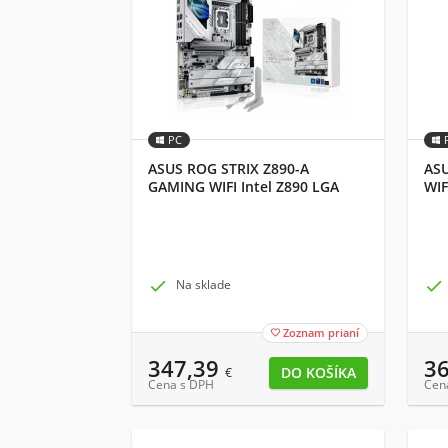
PC
ASUS ROG STRIX Z890-A
ASU
GAMING WIFI Intel Z890 LGA
WIF
1851 (Socket V1) ATX
V1)

Na sklade

Zoznam prianí

347,39
3
€
Cena s DPH
Cen