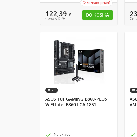
Zoznam prianí

122,39
2
€
Cena s DPH
Cen
PC
ASUS TUF GAMING B860-PLUS
ASU
WIFI Intel B860 LGA 1851
AMD
(Socket V1) ATX
AT

Na sklade
