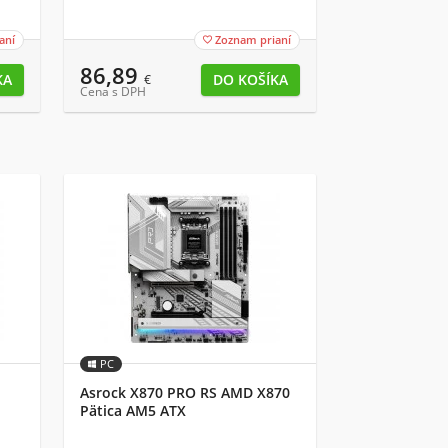
aní
Zoznam prianí

86,89
€
Cena s DPH
PC
Asrock X870 PRO RS AMD X870
Pätica AM5 ATX