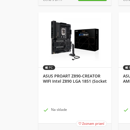
PC
ASUS PROART Z890-CREATOR
AS
WIFI Intel Z890 LGA 1851 (Socket
AMD
V1) ATX
AT

Na sklade

Zoznam prianí
