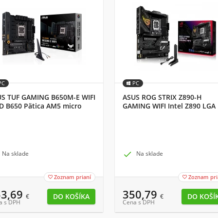
PC
PC
S TUF GAMING B650M-E WIFI
ASUS ROG STRIX Z890-H
 B650 Pätica AM5 micro
GAMING WIFI Intel Z890 LGA
X
1851 (Socket V1) ATX
Na sklade

Na sklade
Zoznam prianí
Zoznam pri


53,69
350,79
€
€
a s DPH
Cena s DPH