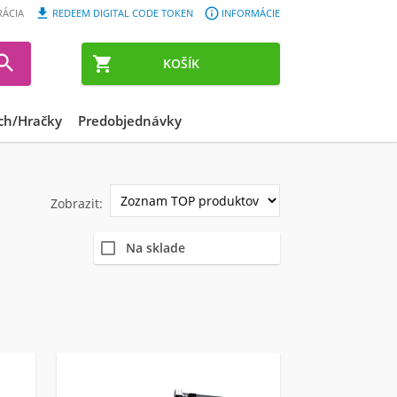


RÁCIA
REDEEM DIGITAL CODE TOKEN
INFORMÁCIE


KOŠÍK
ch/Hračky
Predobjednávky
Zobrazit:
Na sklade