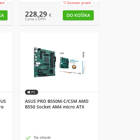
aní
Zoznam prianí

228,29
€
Cena s DPH
PC
LUS
ASUS PRO B550M-C/CSM AMD
ro
B550 Socket AM4 micro ATX

Na sklade