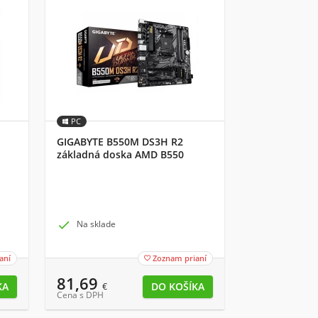
PC
GIGABYTE B550M DS3H R2
základná doska AMD B550
Socket AM4 micro ATX

Na sklade
aní
Zoznam prianí

81,69
€
Cena s DPH