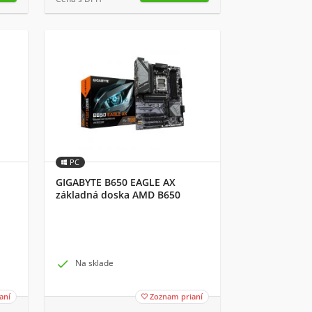
PC
GIGABYTE B650 EAGLE AX
základná doska AMD B650
Pätica AM5 ATX

Na sklade
aní
Zoznam prianí
