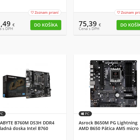
Zoznam prianí
Zoznam pri


1,49
75,39
€
€
a s DPH
Cena s DPH
PC
PC
GABYTE B760M DS3H DDR4
Asrock B650M PG Lightning
ladná doska Intel B760
AMD B650 Pätica AM5 micro
ress LGA 1700 micro ATX
ATX