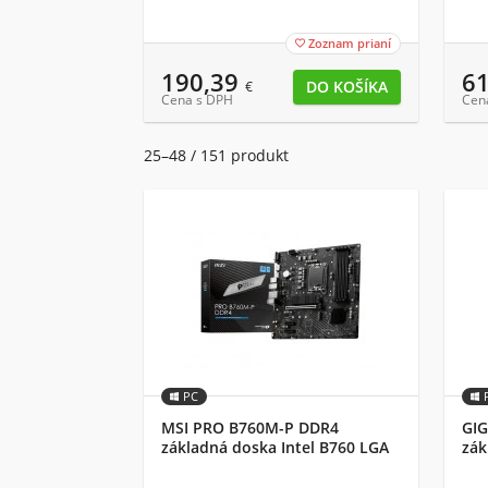
Zoznam prianí

190,39
6
€
Cena s DPH
Cen
25–48 / 151 produkt
PC
MSI PRO B760M-P DDR4
GI
základná doska Intel B760 LGA
zák
1700 micro ATX
Exp