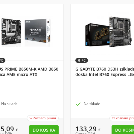
PC
PC
US PRIME B850M-K AMD B850
GIGABYTE B760 DS3H základ
ica AM5 micro ATX
doska Intel B760 Express LG
1700 ATX
Na sklade

Na sklade
Zoznam prianí
Zoznam pri


25,09
133,29
€
€
a s DPH
Cena s DPH