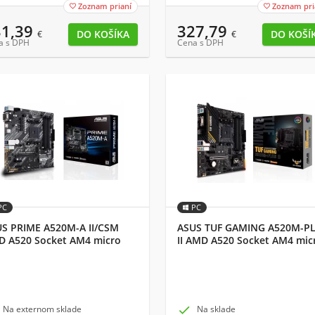
Zoznam prianí
Zoznam pri


31,39
327,79
€
€
a s DPH
Cena s DPH
PC
PC
S PRIME A520M-A II/CSM
ASUS TUF GAMING A520M-P
 A520 Socket AM4 micro
II AMD A520 Socket AM4 mic
X
ATX
Na externom sklade

Na sklade