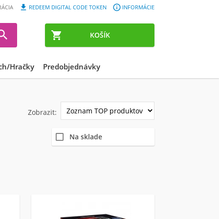


RÁCIA
REDEEM DIGITAL CODE TOKEN
INFORMÁCIE


KOŠÍK
ch/Hračky
Predobjednávky
Zobrazit:
Na sklade