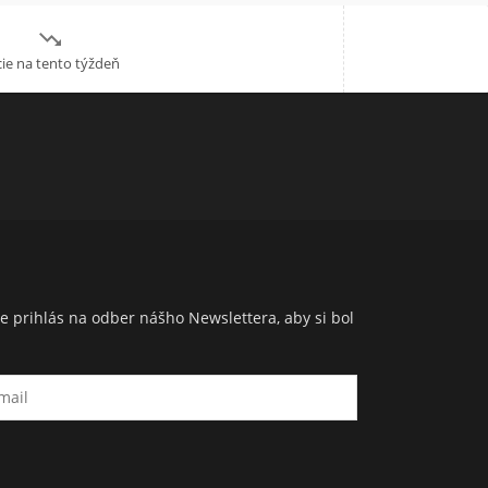

ie na tento týždeň
e prihlás na odber nášho Newslettera, aby si bol