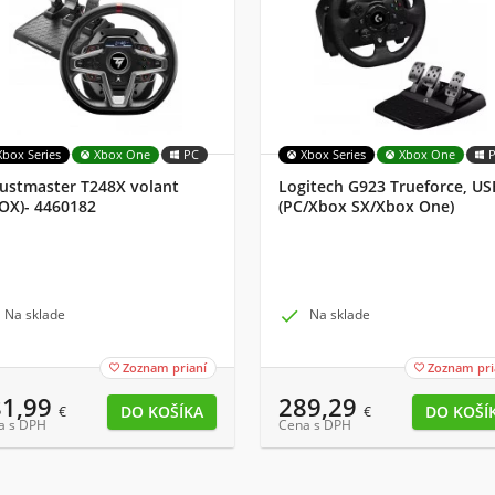
Xbox Series
Xbox One
PC
Xbox Series
Xbox One
ustmaster T248X volant
Logitech G923 Trueforce, US
OX)- 4460182
(PC/Xbox SX/Xbox One)
Na sklade

Na sklade
Zoznam prianí
Zoznam pri


81,99
289,29
€
€
a s DPH
Cena s DPH