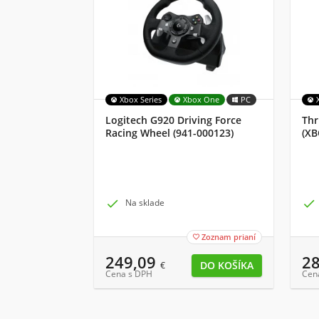
Xbox Series
Xbox One
PC
Logitech G920 Driving Force
Thr
Racing Wheel (941-000123)
(XB

Na sklade

Zoznam prianí

249,09
2
€
Cena s DPH
Cen