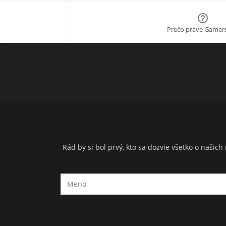

Prečo práve Gamers
Rád by si bol prvý, kto sa dozvie všetko o naši