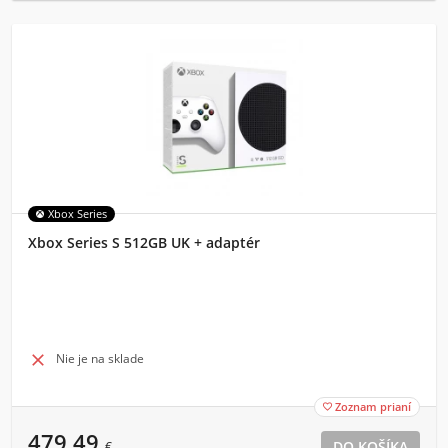
Xbox Series
Xbox Series S 512GB UK + adaptér

Nie je na sklade
Zoznam prianí

479,49
€