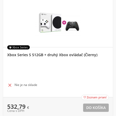
Xbox Series
Xbox Series S 512GB + druhý Xbox ovládač (Čierny)

Nie je na sklade
Zoznam prianí

532,79
€
Cena s DPH