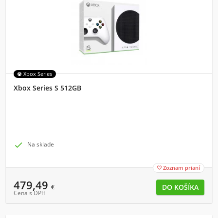
Xbox Series
Xbox Series S 512GB

Na sklade
Zoznam prianí

479,49
€
Cena s DPH