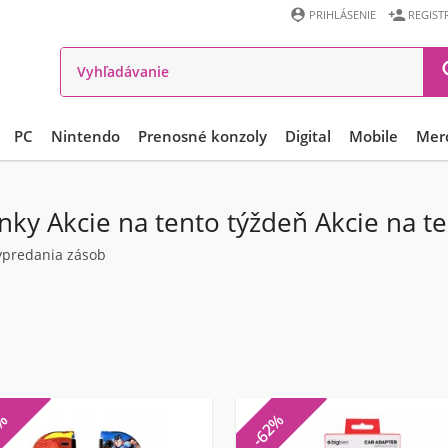


PRIHLÁSENIE
REGIST
PC
Nintendo
Prenosné konzoly
Digital
Mobile
Mer
lnky Akcie na tento týždeň Akcie na t
vypredania zásob
3%
-62%