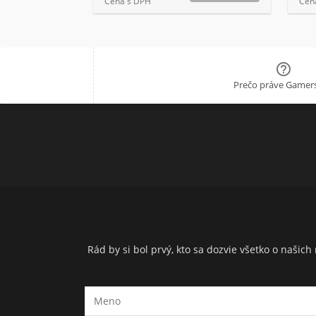
Cena s DPH
Cen

Prečo práve Gamers
Rád by si bol prvý, kto sa dozvie všetko o naši