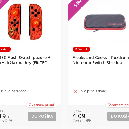
3%
-59%
Switch
Switch
TEC Flash Switch púzdro +
Freaks and Geeks – Puzdro 
p + držiak na hry (FR-TEC
Nintendo Switch Stredná
ASWCP)
veľkosť (299249)
Nie je na sklade

Nie je na sklade
Zoznam prianí
Zoznam pri


9
€
9,79
€
,19
4,09
€
€
a s DPH
Cena s DPH