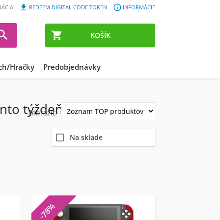


RÁCIA
REDEEM DIGITAL CODE TOKEN
INFORMÁCIE


KOŠÍK
ch/Hračky
Predobjednávky
ento týždeň
Zobrazit:
Na sklade
-78%