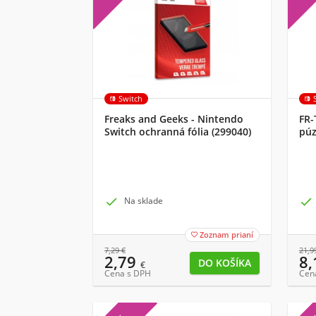
Switch
Freaks and Geeks - Nintendo
FR-
Switch ochranná fólia (299040)
púz
(FR

Na sklade

Zoznam prianí

7,29
€
21,9
2,79
8
€
Cena s DPH
Cen