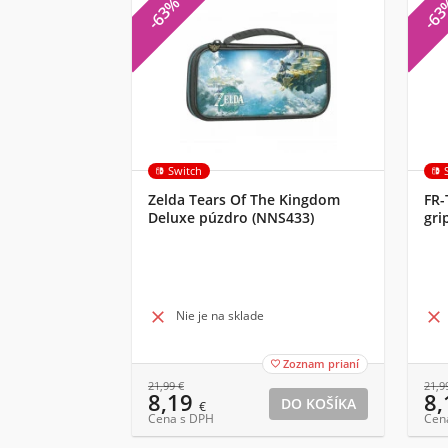
-63%
-6
Switch
Zelda Tears Of The Kingdom
FR-
Deluxe púzdro (NNS433)
gri
FL

Nie je na sklade

Zoznam prianí

21,99
€
21,9
8,19
8
€
Cena s DPH
Cen