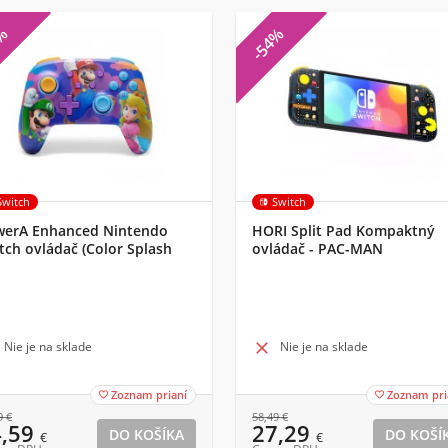
2%
-54%
Switch
Switch
erA Enhanced Nintendo
HORI Split Pad Kompaktný
tch ovládač (Color Splash
ovládač - PAC-MAN
oes)
Nie je na sklade

Nie je na sklade
Zoznam prianí
Zoznam pri


9
€
58,49
€
4,59
27,29
€
€