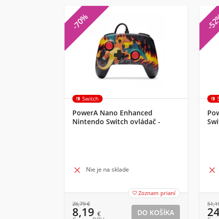
-70%
-5
Switch
PowerA Nano Enhanced
Pow
Nintendo Switch ovládač -
Swi
Charizard Firestorm
Her

Nie je na sklade

Zoznam prianí

26,79
€
51,1
8,19
2
€