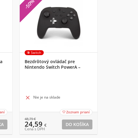
-50%
Switch
na
Bezdrôtový ovládač pre
Nintendo Switch PowerA –
čierny

Nie je na sklade
aní
Zoznam prianí

48,79
€
24,59
€
Cena s DPH