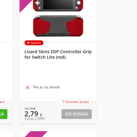
Switch
Lizard Skins DSP Controller Grip
for Switch Lite (red)

Nie je na sklade
aní
Zoznam prianí

12,19
€
2,79
€
Cena s DPH