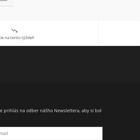

ie na tento týždeň
e prihlás na odber nášho Newslettera, aby si bol