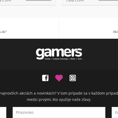
a s DPH
Cena s DPH
.sk?
Akc
ch najnovších akciách a novinkách? V tom prípade sa v každom prípad
medzi prvými, kto využije naše zľavy.