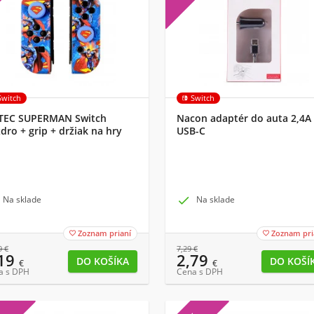
Switch
Switch
TEC SUPERMAN Switch
Nacon adaptér do auta 2,4A
dro + grip + držiak na hry
USB-C
-TEC SUPSWCP)
Na sklade

Na sklade
Zoznam prianí
Zoznam pri


9
€
7,29
€
,19
2,79
€
€
a s DPH
Cena s DPH