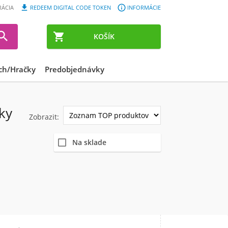


RÁCIA
REDEEM DIGITAL CODE TOKEN
INFORMÁCIE


KOŠÍK
ch/Hračky
Predobjednávky
ky
Zobrazit:
Na sklade