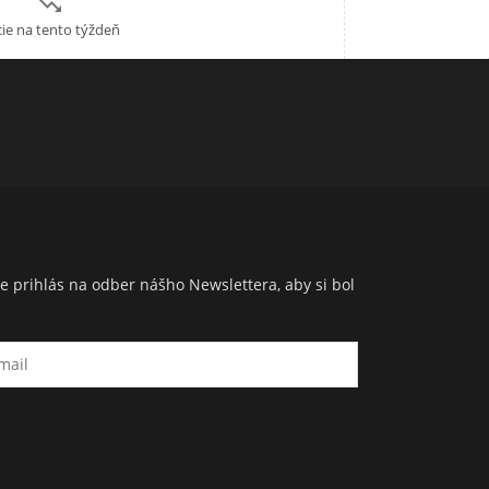

ie na tento týždeň
e prihlás na odber nášho Newslettera, aby si bol