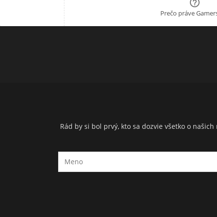

Prečo práve Gamers
Rád by si bol prvý, kto sa dozvie všetko o naši