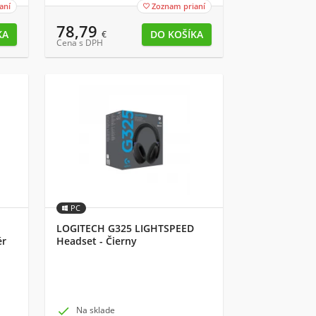
aní
Zoznam prianí

78,79
€
Cena s DPH
PC
LOGITECH G325 LIGHTSPEED
ér
Headset - Čierny

Na sklade