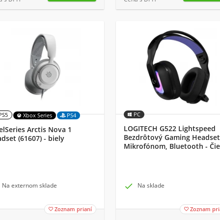
PC
PS5
Xbox Series
PS4
LOGITECH G522 Lightspeed
elSeries Arctis Nova 1
Bezdrôtový Gaming Headset
dset (61607) - biely
Mikrofónom, Bluetooth - Či
Na externom sklade

Na sklade
Zoznam prianí
Zoznam pri

