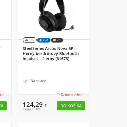
PS5
PS4
PC
ý
SteelSeries Arctis Nova 5P
Herný bezdrôtový Bluetooth
headset – čierny (61673)

Na sklade
aní
Zoznam prianí

124,29
€
Cena s DPH