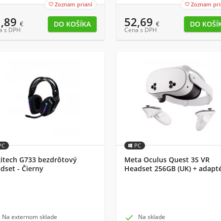
Zoznam prianí
Zoznam pri


1,89
52,69
€
€
a s DPH
Cena s DPH
PC
PC
itech G733 bezdrôtový
Meta Oculus Quest 3S VR
dset - Čierny
Headset 256GB (UK) + adapt
Na externom sklade

Na sklade