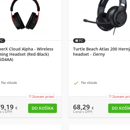
PC
PC
erX Cloud Alpha - Wireless
Turtle Beach Atlas 200 Hern
ing Headset (Red-Black)
headset - čierny
5D4AA)
Na sklade

Na sklade
Zoznam prianí
Zoznam pri


79,19
68,29
€
€
a s DPH
Cena s DPH