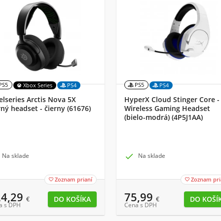
PS5
PS5
Xbox Series
PS4
PS4
elseries Arctis Nova 5X
HyperX Cloud Stinger Core -
ný headset - čierny (61676)
Wireless Gaming Headset
(bielo-modrá) (4P5J1AA)
Na sklade

Na sklade
Zoznam prianí
Zoznam pri


24,29
75,99
€
€
a s DPH
Cena s DPH