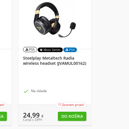
PS5
Xbox Series
PS4
Steelplay Metaltech Radia
wireless headset (JVAMUL00162)

Na sklade
aní
Zoznam prianí

24,99
€
Cena s DPH