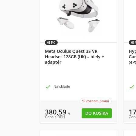
PC
Meta Oculus Quest 3S VR
Hyp
Headset 128GB (UK) – biely +
Gam
adaptér
(4P

Na sklade

Zoznam prianí

380,59
1
€
Cena s DPH
Cen