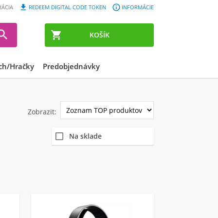


RÁCIA
REDEEM DIGITAL CODE TOKEN
INFORMÁCIE


KOŠÍK
ch/Hračky
Predobjednávky
Zobrazit:
Na sklade