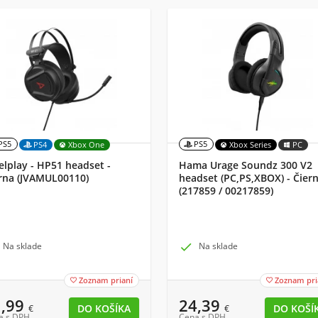
PS5
PS5
PS4
Xbox One
Xbox Series
PC
elplay - HP51 headset -
Hama Urage Soundz 300 V2
rna (JVAMUL00110)
headset (PC,PS,XBOX) - Čier
(217859 / 00217859)
Na sklade

Na sklade
Zoznam prianí
Zoznam pri


1,99
24,39
€
€
a s DPH
Cena s DPH