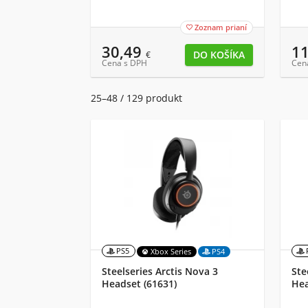
Zoznam prianí

30,49
1
€
Cena s DPH
Cen
25–48 / 129 produkt
PS5
Xbox Series
PS4
Steelseries Arctis Nova 3
Ste
Headset (61631)
Hea