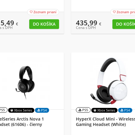
Zoznam prianí
Zoznam pri


15,49
435,99
€
€
a s DPH
Cena s DPH
PS5
PS5
Xbox Series
PS4
Xbox Series
PS4
elSeries Arctis Nova 1
HyperX Cloud Mini - Wireles
dset (61606) - čierny
Gaming Headset (White)
Slúchadlá s mikrofónom