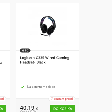
PC
Logitech G335 Wired Gaming
Headset- Black
na

Na externom sklade
aní
Zoznam prianí

40,19
€
Cena s DPH