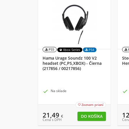
PS5
Xbox Series
PS4
Hama Urage Soundz 100 V2
Ste
headset (PC,PS,XBOX) - Čierna
Her
(217856 / 00217856)

Na sklade

Zoznam prianí

21,49
1
€
Cena s DPH
Cen