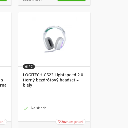
PC
LOGITECH G522 Lightspeed 2.0
 s
Herný bezdrôtový headset –
erna
biely

Na sklade
aní
Zoznam prianí
