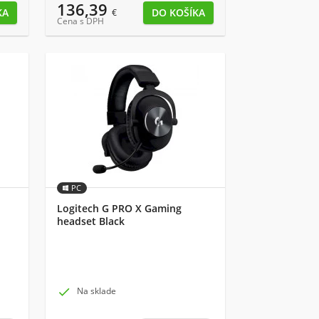
136,39
€
Cena s DPH
PC
Logitech G PRO X Gaming
headset Black

Na sklade