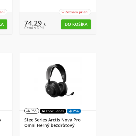
aní
Zoznam prianí

74,29
€
Cena s DPH
PS5
Xbox Series
PS4
s
SteelSeries Arctis Nova Pro
Omni Herný bezdrôtový
headset – čierny