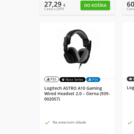
27,29
6
€
Cena s DPH
Cen
PS5
Xbox Series
PS4
Log
Logitech ASTRO A10 Gaming
Wired Headset 2.0 – čierna (939-
002057)

Na externom sklade
