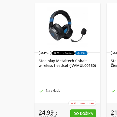
PS5
Xbox Series
PS4
Steelplay Metaltech Cobalt
Ste
wireless headset (JVAMUL00160)
Čie

Na sklade

Zoznam prianí

24,99
2
€
Cena s DPH
Cen