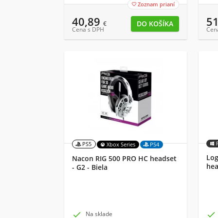
Zoznam prianí

40,89
5
€
Cena s DPH
Cen
PS5
Xbox Series
PS4
Log
Nacon RIG 500 PRO HC headset
hea
- G2 - Biela

Na sklade
