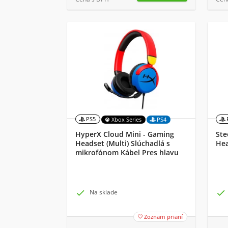
PS5
Xbox Series
PS4
HyperX Cloud Mini - Gaming
Ste
Headset (Multi) Slúchadlá s
Hea
mikrofónom Kábel Pres hlavu
Hranie Viacfarebný

Na sklade

Zoznam prianí
