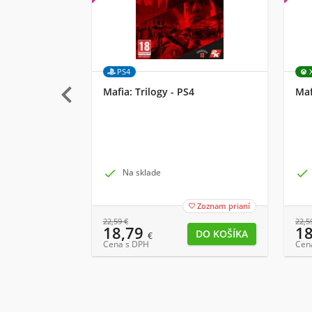
PS4

Mafia: Trilogy - PS4
Maf

Na sklade

Zoznam prianí

22,59
€
22,5
18,79
1
€
Cena s DPH
Cen