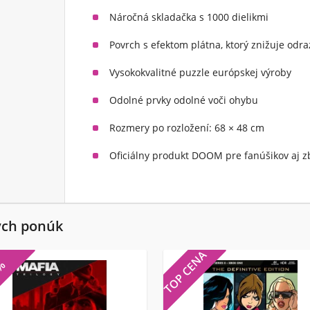
Náročná skladačka s 1000 dielikmi
Povrch s efektom plátna, ktorý znižuje odra
Vysokokvalitné puzzle európskej výroby
Odolné prvky odolné voči ohybu
Rozmery po rozložení: 68 × 48 cm
Oficiálny produkt DOOM pre fanúšikov aj z
ých ponúk
TOP CENA
7%