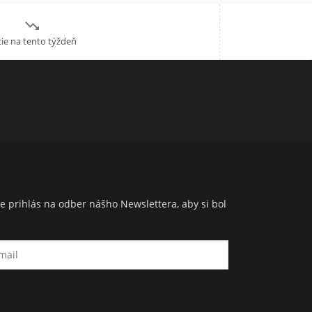

ie na tento týždeň
e prihlás na odber nášho Newslettera, aby si bol