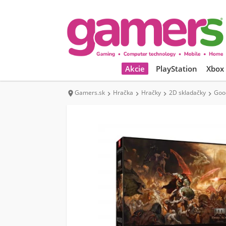
Akcie
PlayStation
Xbox
Gamers.sk
Hračka
Hračky
2D skladačky
Good




