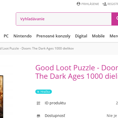


PRIHLÁSENIE
REGIST
PC
Nintendo
Prenosné konzoly
Digital
Mobile
Mer
 Loot Puzzle - Doom: The Dark Ages 1000 dielikov
Good Loot Puzzle - Doo
The Dark Ages 1000 diel
Hračka
ID produktu
2

Dostupnosť
Nie je
