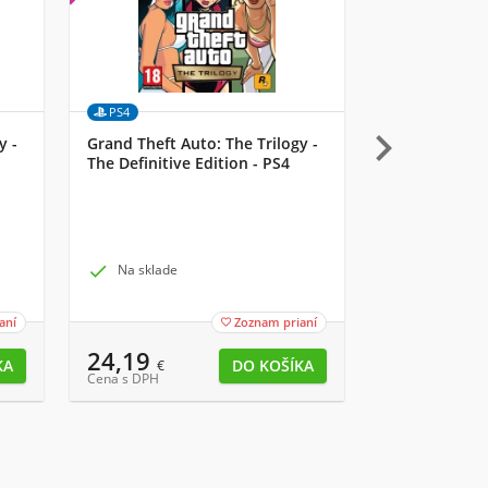
PS4
MULTI

y -
Grand Theft Auto: The Trilogy -
UbiSoft Starli
The Definitive Edition - PS4
– Razor Lema

Na sklade

Na sklade
aní
Zoznam prianí

24,19
2,79
€
€
Cena s DPH
Cena s DPH