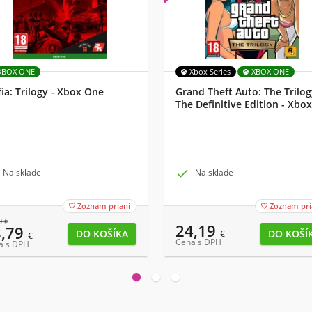
XBOX ONE
Xbox Series
XBOX ONE
ia: Trilogy - Xbox One
Grand Theft Auto: The Trilog
The Definitive Edition - Xbox
Na sklade

Na sklade
Zoznam prianí
Zoznam pri


9
€
24,19
8,79
€
€
Cena s DPH
a s DPH