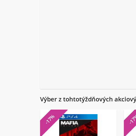
Výber z tohtotýždňových akciov
-17%
-1