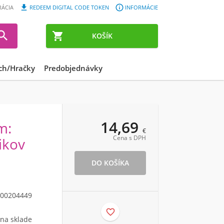


RÁCIA
REDEEM DIGITAL CODE TOKEN
INFORMÁCIE


KOŠÍK
ch/Hračky
Predobjednávky
14,69
m:
€
Cena s DPH
ikov
00204449

 na sklade