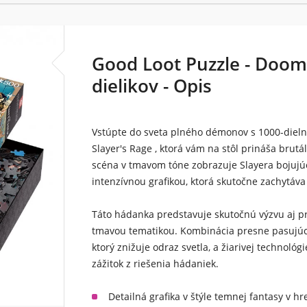
Good Loot Puzzle - Doom
dielikov - Opis
Vstúpte do sveta plného démonov s 1000-diel
Slayer's Rage
, ktorá vám na stôl prináša brutá
scéna v tmavom tóne zobrazuje Slayera bojujú
intenzívnou grafikou, ktorá skutočne zachytá
Táto hádanka predstavuje skutočnú výzvu aj pre
tmavou tematikou. Kombinácia presne pasujúc
ktorý znižuje odraz svetla, a žiarivej technológ
zážitok z riešenia hádaniek.
Detailná grafika v štýle temnej fantasy v 