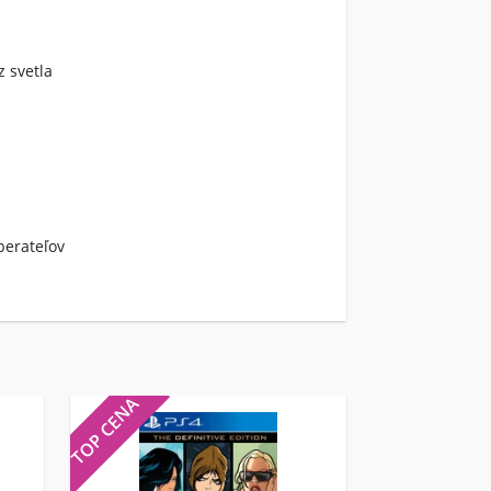
z svetla
berateľov
TOP CENA
TOP CENA