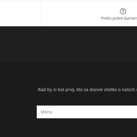

Prečo práve Gamers
Rád by si bol prvý, kto sa dozvie všetko o naši