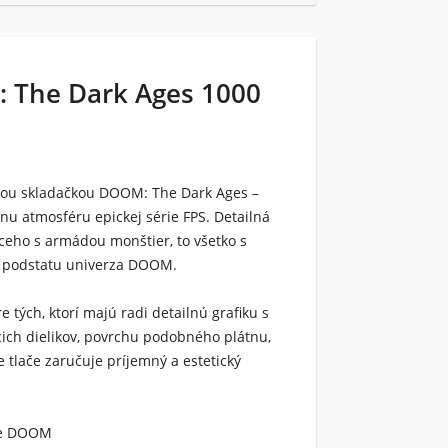
: The Dark Ages 1000
nou skladačkou
DOOM: The Dark Ages –
lnu atmosféru epickej série FPS. Detailná
ceho s armádou monštier, to všetko s
va podstatu univerza DOOM.
 tých, ktorí majú radi detailnú grafiku s
ich dielikov, povrchu podobného plátnu,
ie tlače zaručuje príjemný a estetický
hre DOOM