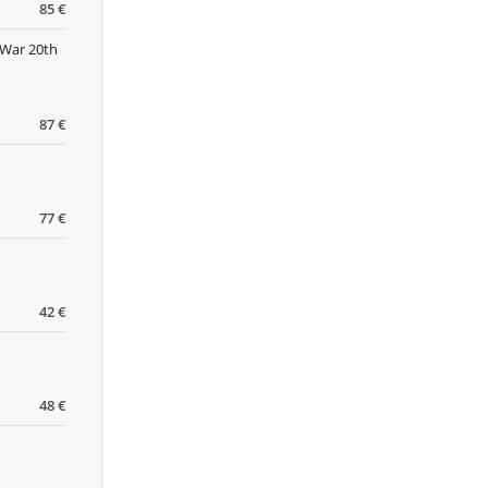
85 €
 War 20th
87 €
77 €
42 €
48 €