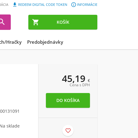


RÁCIA
REDEEM DIGITAL CODE TOKEN
INFORMÁCIE


KOŠÍK
ch/Hračky
Predobjednávky
45,19
€
Cena s DPH
00131091
Na sklade
