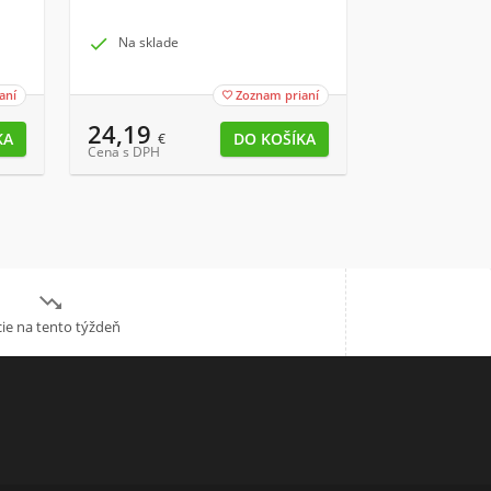

Na sklade

Na sklade
aní
Zoznam prianí

24,19
2,79
€
€
Cena s DPH
Cena s DPH

ie na tento týždeň