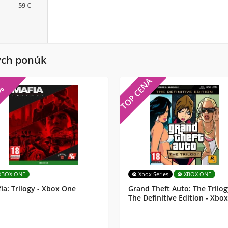
59 €
ých ponúk
TOP CENA
7%
XBOX ONE
Xbox Series
XBOX ONE
ia: Trilogy - Xbox One
Grand Theft Auto: The Trilog
The Definitive Edition - Xbox