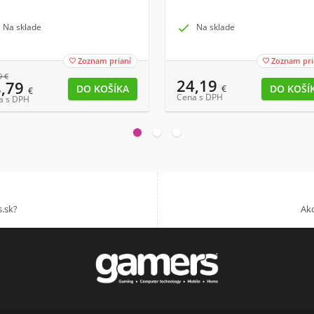
Na sklade

Na sklade
Zoznam prianí
Zoznam pri


9
€
24,19
8,79
€
€
Cena s DPH
a s DPH
.sk?
Akc