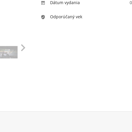
Dátum vydania
0

Odporúčaný vek
verified_user
