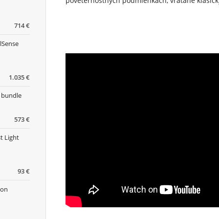
poveternostných podmienkach, vrátane klasický
714 €
alSense
1.035 €
e bundle
573 €
t Light
93 €
hon