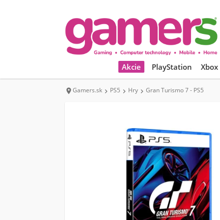
Akcie
PlayStation
Xbox
Gamers.sk
PS5
Hry
Gran Turismo 7 - PS5



