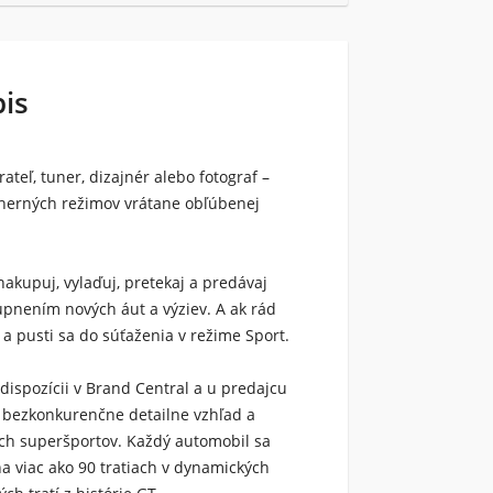
pis
rateľ, tuner, dizajnér alebo fotograf –
e herných režimov vrátane obľúbenej
akupuj, vylaďuj, pretekaj a predávaj
upnením nových áut a výziev. A ak rád
 a pusti sa do súťaženia v režime Sport.
 dispozícii v Brand Central a u predajcu
7 bezkonkurenčne detailne vzhľad a
ích superšportov. Každý automobil sa
na viac ako 90 tratiach v dynamických