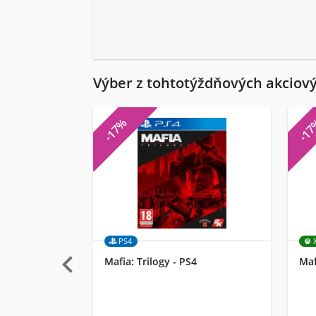
Výber z tohtotýždňových akciov
-17%
-1
PS4

Mafia: Trilogy - PS4
Maf