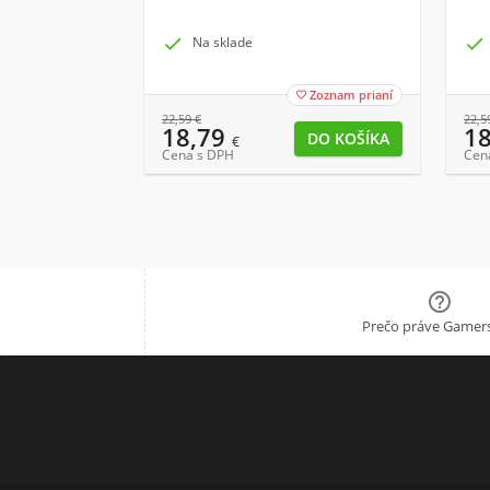

Na sklade

Zoznam prianí

22,59
€
22,5
18,79
1
€
Cena s DPH
Cen

Prečo práve Gamers