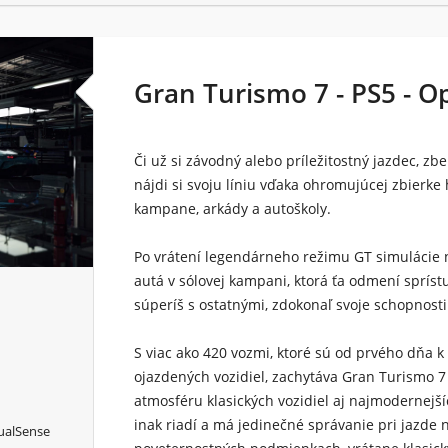
Gran Turismo 7 - PS5 - O
Či už si závodný alebo príležitostný jazdec, zbe
nájdi si svoju líniu vďaka ohromujúcej zbierk
kampane, arkády a autoškoly.
Po vrátení legendárneho režimu GT simulácie n
autá v sólovej kampani, ktorá ťa odmení spríst
súperíš s ostatnými, zdokonaľ svoje schopnosti
S viac ako 420 vozmi, ktoré sú od prvého dňa k
ojazdených vozidiel, zachytáva Gran Turismo 
atmosféru klasických vozidiel aj najmodernejš
inak riadí a má jedinečné správanie pri jazde 
DualSense