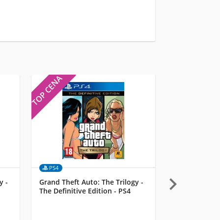
TOP CENA
TOP CENA
PS4
MULTI

y -
Grand Theft Auto: The Trilogy -
UbiSoft Starli
The Definitive Edition - PS4
– Razor Lema