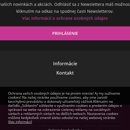
našich novinkách a akciách. Odhlásiť sa z Newslettera máš možnos
kliknutím na odkaz na spodnej časti Newsletterov.
Viac informácií o ochrane osobných údajov
Informácie
Kontakt
NAŠI PARTNERI
Ochrana vašich osobných údajov je na prvom mieste! Aj my oužívame
cookies! Na našej stránke používame cookies, aby sme zaistili
bezchybnú prevádzku a dokonalý užívateľský zážitok.Kliknutím na
tlačidlo „Súhlasím“ súhlasíte s využívaním cookies a predaním údajov o
správaní na webe na zobrazenie cielenej reklamy na sociálnych
sieťach a reklamných sieťach na ďalších weboch. Nastavenia cookies
Zmena cien vyhradená. Niektoré obrázky zobrazené na stránke sú len
môžete kedykoľvek zmeniť alebo odvolať na našej webovej stránke.
ilustračné. Uvedené technické špecifikácie, systémové požiadavky ako
Viac informácií
aj obsah herných balíkov majú informatívny charakter, vydavatelia si