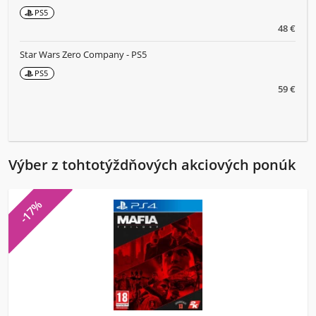
PS5
48 €
Star Wars Zero Company - PS5
PS5
59 €
Výber z tohtotýždňových akciových ponúk
-17%