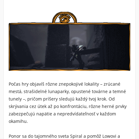
Počas hry objavíš rôzne znepokojivé lokality – zrúcané
mestá, strašidelné lunaparky, opustené továrne a temné
tunely –, pričom príšery sledujú každý tvoj krok. Od
skrývania cez útek až po konfrontáciu, rôzne herné prvky
zabezpečujú napätie a nepredvídateľnosť v každom
okamihu.
Ponor sa do tajomného sveta Spiral a pomôž Lowovi a