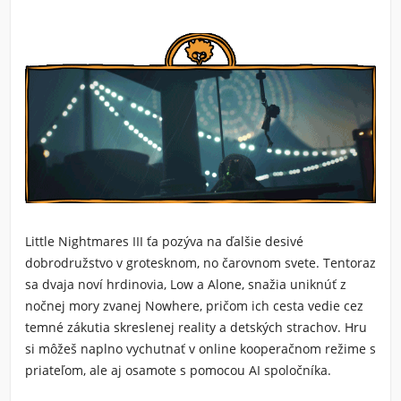
Little Nightmares III
ťa pozýva na ďalšie desivé
dobrodružstvo v grotesknom, no čarovnom svete. Tentoraz
sa dvaja noví hrdinovia, Low a Alone, snažia uniknúť z
nočnej mory zvanej Nowhere, pričom ich cesta vedie cez
temné zákutia skreslenej reality a detských strachov. Hru
si môžeš naplno vychutnať v online kooperačnom režime s
priateľom, ale aj osamote s pomocou AI spoločníka.