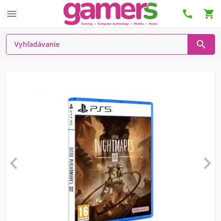





