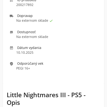

200217892
Doprava
p

Na externom sklade

Dostupnosť

Na externom sklade
Dátum vydania

10.10.2025
Odporúčaný vek
verified_user
PEGI 16+
Little Nightmares III - PS5 -
Opis