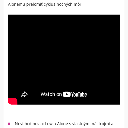
Alonemu prelomiť cyklus nočných môr!
Noví hrdinovia: Low a Alone s vlastnými nástrojmi a