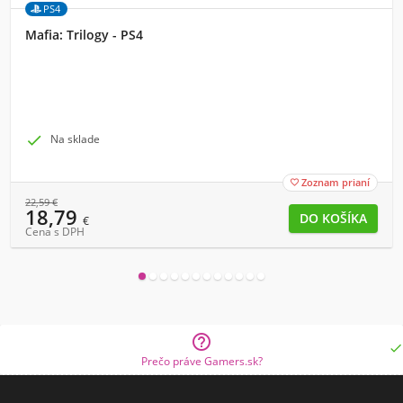
PS4
Mafia: Trilogy - PS4

Na sklade
Zoznam prianí

22,59
€
18,79
€
Cena s DPH


Prečo práve Gamers.sk?