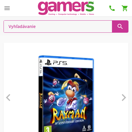





