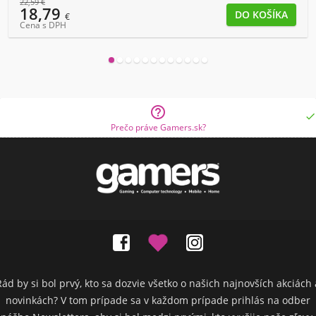
22,59
€
18,79
€
Cena s DPH


Prečo práve Gamers.sk?
Rád by si bol prvý, kto sa dozvie všetko o našich najnovších akciách 
novinkách? V tom prípade sa v každom prípade prihlás na odber