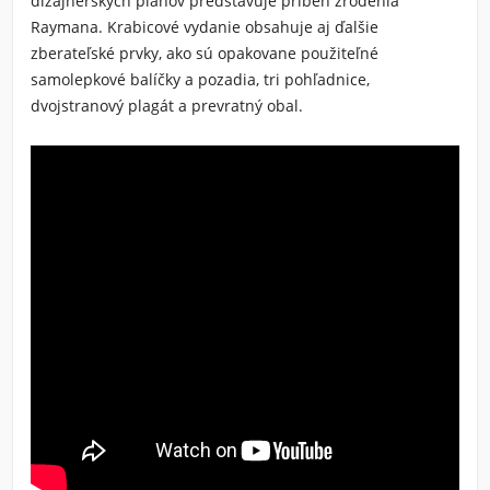
dizajnérskych plánov predstavuje príbeh zrodenia
Raymana. Krabicové vydanie obsahuje aj ďalšie
zberateľské prvky, ako sú opakovane použiteľné
samolepkové balíčky a pozadia, tri pohľadnice,
dvojstranový plagát a prevratný obal.