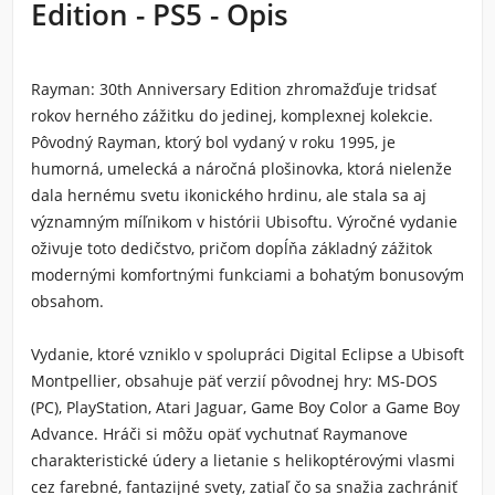
Edition - PS5 - Opis
Rayman: 30th Anniversary Edition zhromažďuje tridsať
rokov herného zážitku do jedinej, komplexnej kolekcie.
Pôvodný Rayman, ktorý bol vydaný v roku 1995, je
humorná, umelecká a náročná plošinovka, ktorá nielenže
dala hernému svetu ikonického hrdinu, ale stala sa aj
významným míľnikom v histórii Ubisoftu. Výročné vydanie
oživuje toto dedičstvo, pričom dopĺňa základný zážitok
modernými komfortnými funkciami a bohatým bonusovým
obsahom.
Vydanie, ktoré vzniklo v spolupráci Digital Eclipse a Ubisoft
Montpellier, obsahuje päť verzií pôvodnej hry: MS-DOS
(PC), PlayStation, Atari Jaguar, Game Boy Color a Game Boy
Advance. Hráči si môžu opäť vychutnať Raymanove
charakteristické údery a lietanie s helikoptérovými vlasmi
cez farebné, fantazijné svety, zatiaľ čo sa snažia zachrániť