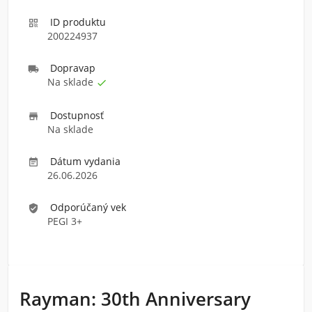
ID produktu

200224937
Doprava
p

Na sklade

Dostupnosť

Na sklade
Dátum vydania

26.06.2026
Odporúčaný vek
verified_user
PEGI 3+
Rayman: 30th Anniversary