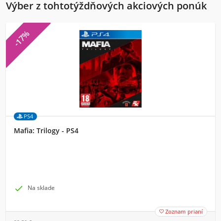
Výber z tohtotýždňových akciových ponúk
-17%
PS4
Mafia: Trilogy - PS4

Na sklade
Zoznam prianí
