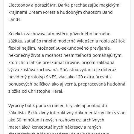
Electoonov a poraziť Mr. Darka prechádzajúc magickými
krajinami Dream Forest a hudobným chaosom Band
Lands.
Kolekcia zachováva atmosféru pôvodného herného
zážitku, zatiaľ čo mnohé moderné vylepšenia robia zážitok
flexibilnejším. Možnosť 60-sekundového prevíjania,
nekonečný život a možnosť nesmrteľnosti pomáhajú tým,
ktorí chcú ľahšie preskúmať úrovne, pričom základná
výzva zostáva zachovaná. Súčasťou vydania je doteraz
nevidený prototyp SNES, viac ako 120 extra úrovní z
bonusových balíčkov, ako aj verná, prepracovaná hudobná
zložka od Christophe Héral.
Výročný balík ponúka nielen hry, ale aj pohľad do
zákulisia. Exkluzívny interaktívny dokumentárny film s viac
ako 50 minútami nových rozhovorov, archívnych
materiálov, konceptuálnych nákresov a raných