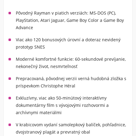
Pôvodný Rayman v piatich verziách: MS-DOS (PC),
PlayStation, Atari Jaguar, Game Boy Color a Game Boy
Advance
Viac ako 120 bonusových úrovní a doteraz nevidený
prototyp SNES
Moderné komfortné funkcie: 60-sekundové prevíjanie,
nekonečný život, nesmrteľnosť
Prepracovaná, pôvodnej verzii verná hudobná zložka s
príspevkom Christophe Héral
Exkluzívny, viac ako 50-minútový interaktívny
dokumentárny film s vývojovými rozhovormi a
archívnymi materiálmi
V krabicovom vydaní samolepkový balíček, pohľadnice,
dvojstranový plagát a prevratný obal