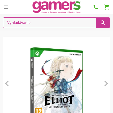





