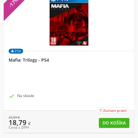
-17%
PS4
Mafia: Trilogy - PS4

Na sklade
Zoznam prianí

22,59
€
18,79
€
Cena s DPH