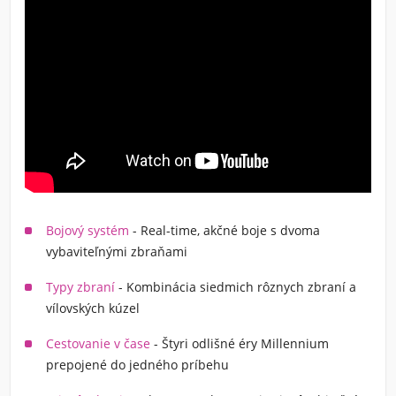
Bojový systém
- Real-time, akčné boje s dvoma
vybaviteľnými zbraňami
Typy zbraní
- Kombinácia siedmich rôznych zbraní a
vílovských kúzel
Cestovanie v čase
- Štyri odlišné éry Millennium
prepojené do jedného príbehu