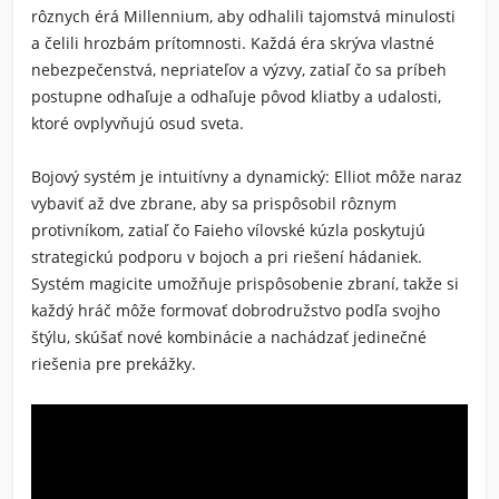
rôznych érá Millennium, aby odhalili tajomstvá minulosti
a čelili hrozbám prítomnosti. Každá éra skrýva vlastné
nebezpečenstvá, nepriateľov a výzvy, zatiaľ čo sa príbeh
postupne odhaľuje a odhaľuje pôvod kliatby a udalosti,
ktoré ovplyvňujú osud sveta.
Bojový systém je intuitívny a dynamický: Elliot môže naraz
vybaviť až dve zbrane, aby sa prispôsobil rôznym
protivníkom, zatiaľ čo Faieho vílovské kúzla poskytujú
strategickú podporu v bojoch a pri riešení hádaniek.
Systém magicite umožňuje prispôsobenie zbraní, takže si
každý hráč môže formovať dobrodružstvo podľa svojho
štýlu, skúšať nové kombinácie a nachádzať jedinečné
riešenia pre prekážky.