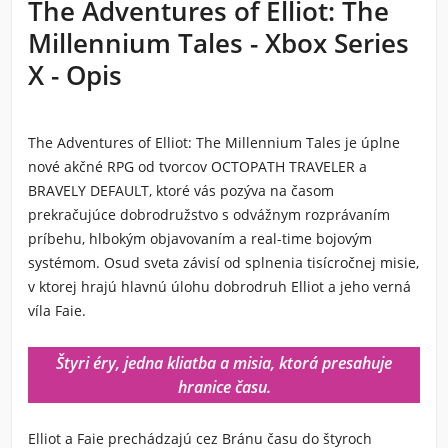
The Adventures of Elliot: The
Millennium Tales - Xbox Series
X - Opis
The Adventures of Elliot: The Millennium Tales
je úplne
nové akčné RPG od tvorcov OCTOPATH TRAVELER a
BRAVELY DEFAULT, ktoré vás pozýva na časom
prekračujúce dobrodružstvo s odvážnym rozprávaním
príbehu, hlbokým objavovaním a real-time bojovým
systémom. Osud sveta závisí od splnenia tisícročnej misie,
v ktorej hrajú hlavnú úlohu dobrodruh Elliot a jeho verná
víla Faie.
Štyri éry, jedna kliatba a misia, ktorá presahuje
hranice času.
Elliot a Faie prechádzajú cez Bránu času do štyroch