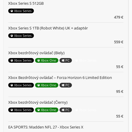
Xbox Series S 512GB
Xbox Series
479 €
Xbox Series S 1TB (Robot White) UK + adaptér
Xbox Series
559 €
Xbox bezdrôtový ovládač (Biely)
Xbox Series
Xbox One
PC
Xbox Series
55 €
Xbox Bezdrôtový ovládač – Forza Horizon 6 Limited Edition
Xbox Series
Xbox One
PC
95 €
Xbox bezdrôtový ovládač (Čierny)
Xbox Series
Xbox One
PC
Xbox Series
55 €
EA SPORTS: Madden NFL 27 - Xbox Series X