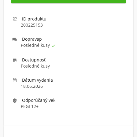
ID produktu

200225153
Doprava
p

Posledné kusy

Dostupnosť

Posledné kusy
Dátum vydania

18.06.2026
Odporúčaný vek
verified_user
PEGI 12+