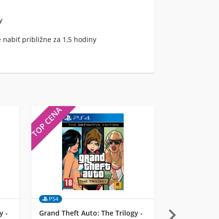
y
nabiť približne za 1,5 hodiny
TOP CENA
TOP CENA
PS4
MULTI

y -
Grand Theft Auto: The Trilogy -
UbiSoft Starli