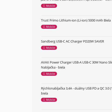
Mobile
Trust Primo Lithium-ion (Li-ion) 5000 mAh Biela
Mobile
Sandberg USB-C AC Charger PD20W SAVER
Mobile
AVAX Power Charger USB-A USB-C 30W Nano Sl
Nabíjačka - biela
Mobile
Rýchlonabíjačka 3,4A - duálny USB PD a QC 3.0 (
biela
Mobile