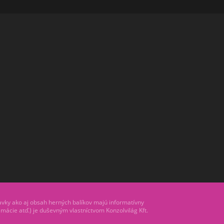
avky ako aj obsah herných balíkov majú informatívny
nimácie atď.) je duševným vlastníctvom Konzolvilág Kft.