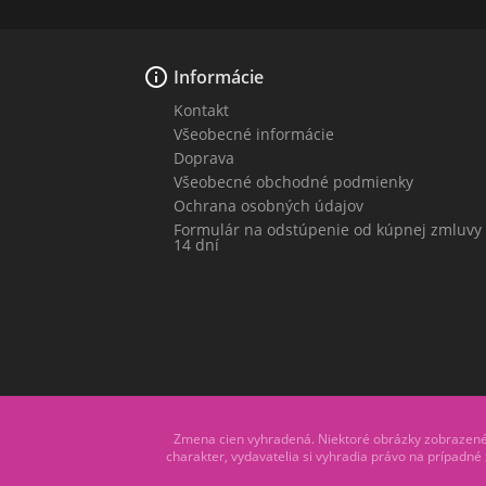

Informácie
Kontakt
Všeobecné informácie
Doprava
Všeobecné obchodné podmienky
Ochrana osobných údajov
Formulár na odstúpenie od kúpnej zmluvy
14 dní
Zmena cien vyhradená. Niektoré obrázky zobrazené n
charakter, vydavatelia si vyhradia právo na prípadné z