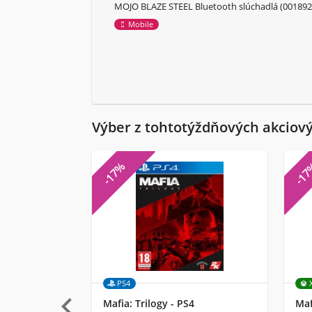
MOJO BLAZE STEEL Bluetooth slúchadlá (001892
Mobile
Výber z tohtotýždňových akciov
-17%
-1
PS4

Mafia: Trilogy - PS4
Maf