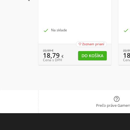

Na sklade

Zoznam prianí

22,59
€
22,5
18,79
1
€
Cena s DPH
Cen

Prečo práve Gamers