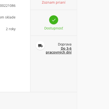
Zoznam prianí
00221086
om sklade

Dostupnosť
2 roky
Doprava

Do 3-6
pracovných dní