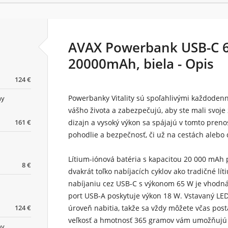
AVAX Powerbank USB-C
20000mAh, biela - Opis
124 €
Powerbanky Vitality
sú spoľahlivými každodenný
ny
vášho života a zabezpečujú, aby ste mali svoje 
161 €
dizajn a vysoký výkon sa spájajú v tomto preno
pohodlie a bezpečnosť, či už na cestách alebo
Lítium-iónová batéria s kapacitou 20 000 mAh
p
8 €
dvakrát toľko nabíjacích cyklov ako tradičné l
nabíjaniu cez USB-C s výkonom 65 W je vhodná 
port USB-A poskytuje výkon 18 W. Vstavaný LED
124 €
úroveň nabitia, takže sa vždy môžete včas pos
veľkosť a hmotnosť 365 gramov vám umožňujú vz
ny