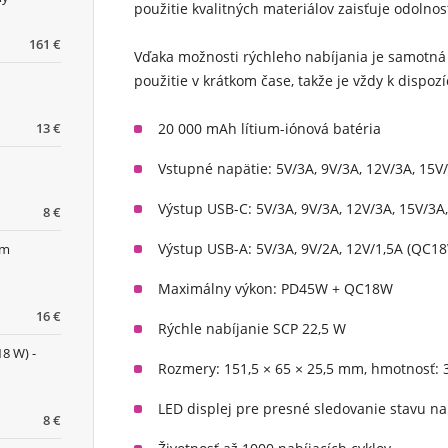
použitie kvalitných materiálov zaisťuje odolnos
161 €
Vďaka možnosti rýchleho nabíjania je samotn
použitie v krátkom čase, takže je vždy k dispozí
13 €
20 000 mAh lítium-iónová batéria
Vstupné napätie: 5V/3A, 9V/3A, 12V/3A, 15V
Výstup USB-C: 5V/3A, 9V/3A, 12V/3A, 15V/3A
8 €
Výstup USB-A: 5V/3A, 9V/2A, 12V/1,5A (QC1
im
Maximálny výkon: PD45W + QC18W
16 €
Rýchle nabíjanie SCP 22,5 W
18 W) -
Rozmery: 151,5 × 65 × 25,5 mm, hmotnosť: 
LED displej
pre presné sledovanie stavu na
8 €