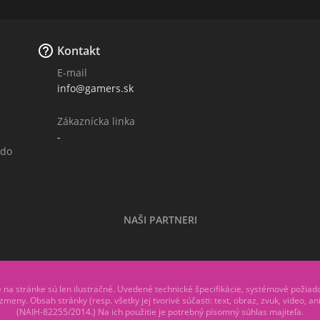

Kontakt
E-mail
info@gamers.sk
Zákaznícka linka
-
 do
NAŠI PARTNERI
a stránke sú len ilustračné. Uvedené technické špecifikácie, systémové požiad
meny. Obsah stránky (resp. všetky jej tvorivé súčasti: text, obraz, zvuk, video, a
(NAIH-82255/2014.) Na ich použitie je potrebný písomný súhlas majiteľa.