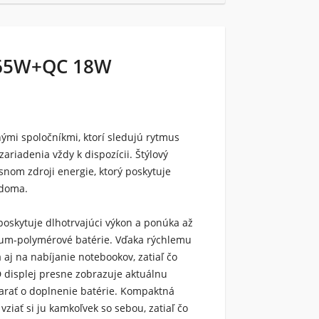
 65W+QC 18W
mi spoločníkmi, ktorí sledujú rytmus
zariadenia vždy k dispozícii. Štýlový
snom zdroji energie, ktorý poskytuje
 doma.
oskytuje dlhotrvajúci výkon a ponúka až
ítium-polymérové batérie. Vďaka rýchlemu
aj na nabíjanie notebookov, zatiaľ čo
 displej presne zobrazuje aktuálnu
tarať o doplnenie batérie. Kompaktná
iať si ju kamkoľvek so sebou, zatiaľ čo