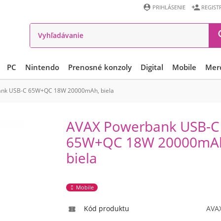


PRIHLÁSENIE
REGIST
PC
Nintendo
Prenosné konzoly
Digital
Mobile
Mer
nk USB-C 65W+QC 18W 20000mAh, biela
AVAX Powerbank USB-C
65W+QC 18W 20000mA
biela
Mobile
Kód produktu
AVA
