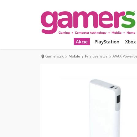
Akcie
PlayStation
Xbox
Gamers.sk
Mobile
Príslušenstvá
AVAX Powerba



