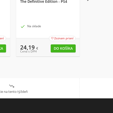
The Definitive Edition - PS4
– Razor Lema

Na sklade

Na sklade
aní
Zoznam prianí

24,19
2,79
€
€
Cena s DPH
Cena s DPH

ie na tento týždeň