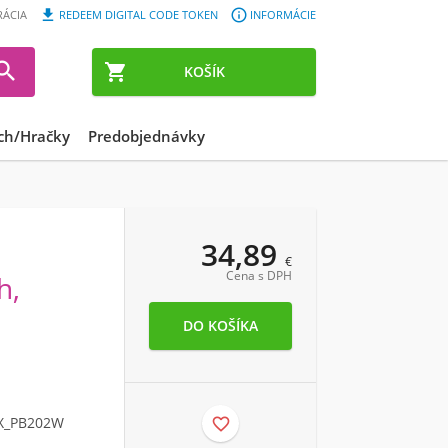


RÁCIA
REDEEM DIGITAL CODE TOKEN
INFORMÁCIE


KOŠÍK
ch/Hračky
Predobjednávky
34,89
€
Cena s DPH
h,
X_PB202W
