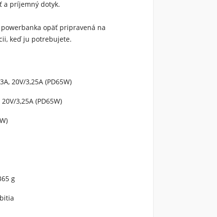
ť a príjemný dotyk.
á powerbanka opäť pripravená na
cii, keď ju potrebujete.
/3A, 20V/3,25A (PD65W)
, 20V/3,25A (PD65W)
8W)
365 g
bitia