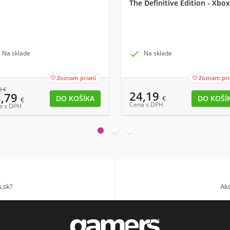
The Definitive Edition - Xbox
Na sklade

Na sklade
Zoznam prianí
Zoznam pri


9
€
24,19
8,79
€
€
Cena s DPH
a s DPH
.sk?
Akc