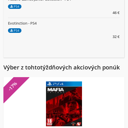
PS4
46 €
Evotinction - PS4
PS4
32 €
Výber z tohtotýždňových akciových ponúk
-17%