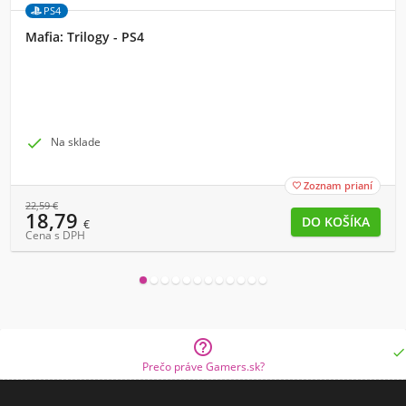
PS4
Mafia: Trilogy - PS4

Na sklade
Zoznam prianí

22,59
€
18,79
€
Cena s DPH


Prečo práve Gamers.sk?