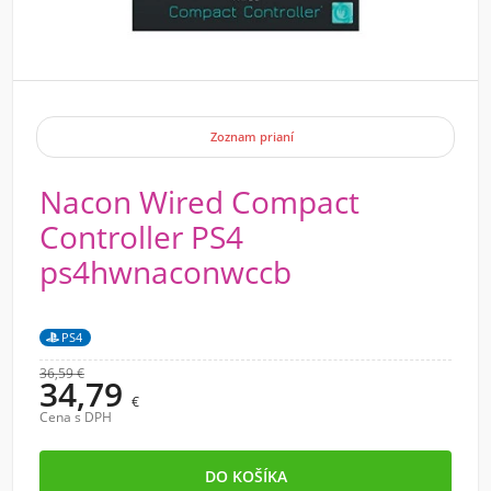
Zoznam prianí
Nacon Wired Compact
Controller PS4
ps4hwnaconwccb
PS4
36,59 €
34,79
€
Cena s DPH