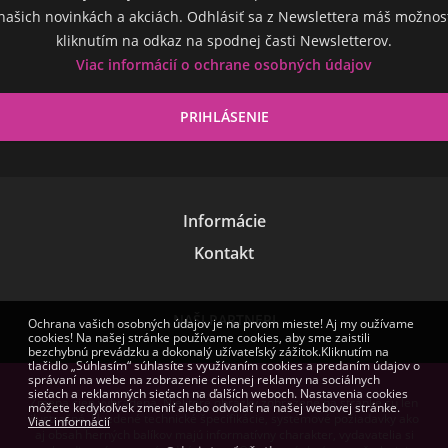
našich novinkách a akciách. Odhlásiť sa z Newslettera máš možnos
kliknutím na odkaz na spodnej časti Newsletterov.
Viac informácií o ochrane osobných údajov
Informácie
Kontakt
NAŠI PARTNERI
Ochrana vašich osobných údajov je na prvom mieste! Aj my oužívame
cookies! Na našej stránke používame cookies, aby sme zaistili
bezchybnú prevádzku a dokonalý užívateľský zážitok.Kliknutím na
tlačidlo „Súhlasím“ súhlasíte s využívaním cookies a predaním údajov o
správaní na webe na zobrazenie cielenej reklamy na sociálnych
sieťach a reklamných sieťach na ďalších weboch. Nastavenia cookies
Zmena cien vyhradená. Niektoré obrázky zobrazené na stránke sú len
môžete kedykoľvek zmeniť alebo odvolať na našej webovej stránke.
ilustračné. Uvedené technické špecifikácie, systémové požiadavky ako
Viac informácií
aj obsah herných balíkov majú informatívny charakter, vydavatelia si