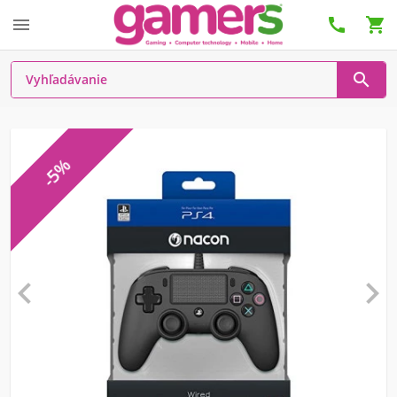




-5%

