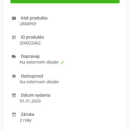
Kód produktu

2804959
ID produktu

200022462
Doprava
p

Na externom sklade

Dostupnosť

Na externom sklade
Dátum vydania

01.01.2020
Záruka

2 roky