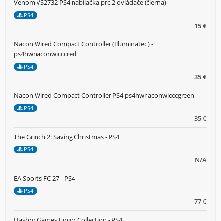
Venom VS2732 PS4 nabíjačka pre 2 ovládače (čierna)
PS4
15 €
Nacon Wired Compact Controller (Illuminated) -
ps4hwnaconwicccred
PS4
35 €
Nacon Wired Compact Controller PS4 ps4hwnaconwicccgreen
PS4
35 €
The Grinch 2: Saving Christmas - PS4
PS4
N/A
EA Sports FC 27 - PS4
PS4
77 €
Hasbro Games Junior Collection - PS4