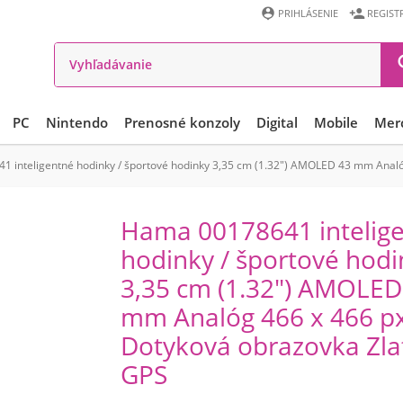


PRIHLÁSENIE
REGIST
PC
Nintendo
Prenosné konzoly
Digital
Mobile
Mer
 inteligentné hodinky / športové hodinky 3,35 cm (1.32") AMOLED 43 mm Analó
Hama 00178641 intelig
hodinky / športové hodi
3,35 cm (1.32") AMOLED
mm Analóg 466 x 466 p
Dotyková obrazovka Zla
GPS