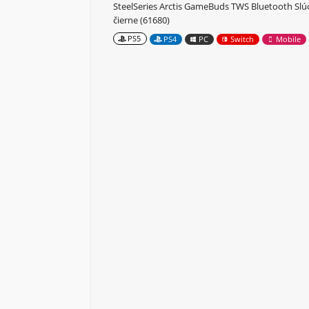
SteelSeries Arctis GameBuds TWS Bluetooth Slú
čierne (61680)
PS5
PS4
PC
Switch
Mobile