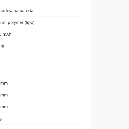
budovaná batéria
tium polymér (lipo)
0 mAh
dni
 mm
 mm
 mm
 g