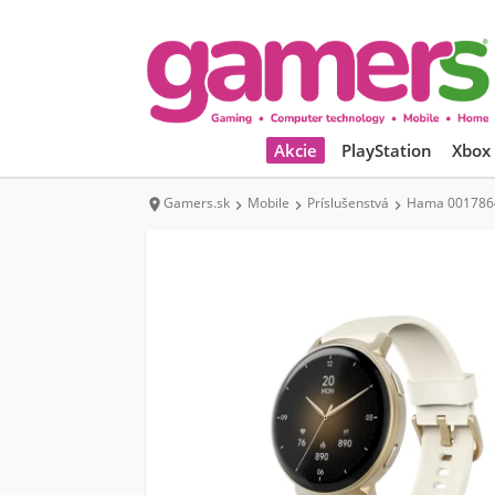
Akcie
PlayStation
Xbox
Gamers.sk
Mobile
Príslušenstvá
Hama 00178641



