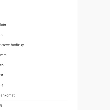
likón
lo
ortové hodinky
 mm
ato
ast
ela
bankomat
68