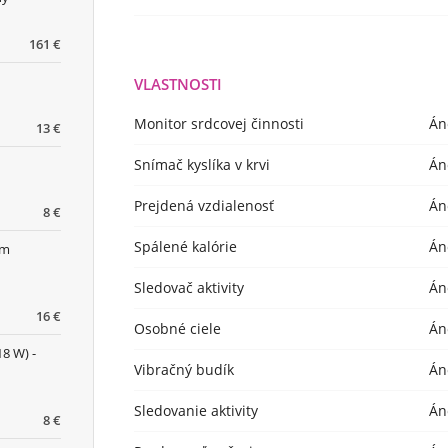
161 €
VLASTNOSTI
Monitor srdcovej činnosti
Án
13 €
Snímač kyslíka v krvi
Án
Prejdená vzdialenosť
Án
8 €
Spálené kalórie
Án
im
Sledovač aktivity
Án
16 €
Osobné ciele
Án
18 W) -
Vibračný budík
Án
Sledovanie aktivity
Án
8 €