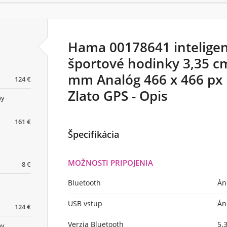
Hama 00178641 inteligen
športové hodinky 3,35 c
mm Analóg 466 x 466 px
124 €
Zlato GPS - Opis
ny
161 €
Špecifikácia
MOŽNOSTI PRIPOJENIA
8 €
Bluetooth
Án
USB vstup
Án
124 €
Verzia Bluetooth
5.
ny