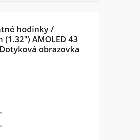
tné hodinky /
m (1.32") AMOLED 43
 Dotyková obrazovka
o
o
3