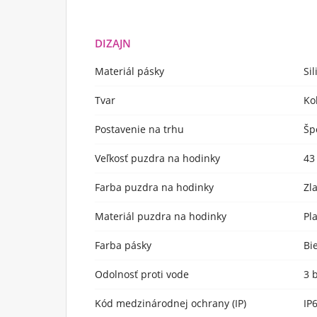
DIZAJN
Materiál pásky
Si
Tvar
Ko
Postavenie na trhu
Šp
Veľkosť puzdra na hodinky
43
Farba puzdra na hodinky
Zl
Materiál puzdra na hodinky
Pl
Farba pásky
Bi
Odolnosť proti vode
3 
Kód medzinárodnej ochrany (IP)
IP