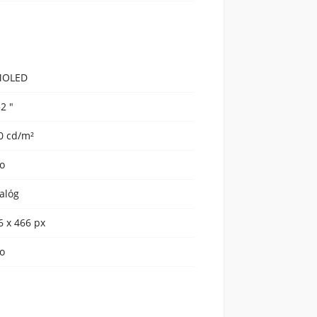
MOLED
32 "
0 cd/m²
o
alóg
6 x 466 px
o