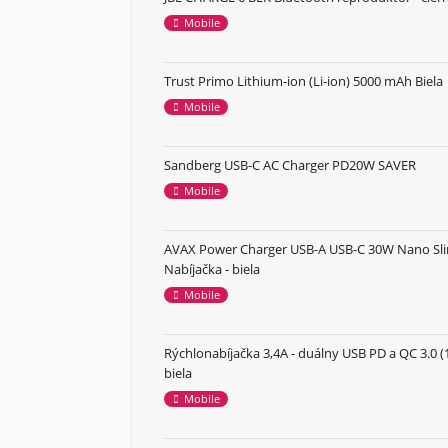
Mobile
Trust Primo Lithium-ion (Li-ion) 5000 mAh Biela
Mobile
Sandberg USB-C AC Charger PD20W SAVER
Mobile
AVAX Power Charger USB-A USB-C 30W Nano Sl
Nabíjačka - biela
Mobile
Rýchlonabíjačka 3,4A - duálny USB PD a QC 3.0 (
biela
Mobile