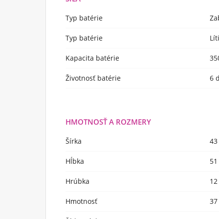
Typ batérie
Za
Typ batérie
Lí
Kapacita batérie
35
Životnosť batérie
6 
HMOTNOSŤ A ROZMERY
Šírka
43
Hĺbka
51
Hrúbka
12
Hmotnosť
37