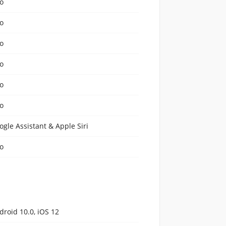
o
o
o
o
o
o
ogle Assistant & Apple Siri
o
droid 10.0, iOS 12