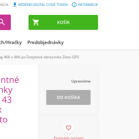


RÁCIA
REDEEM DIGITAL CODE TOKEN
INFORMÁCIE


KOŠÍK
ch/Hračky
Predobjednávky
g 466 x 466 px Dotyková obrazovka Zlato GPS
entné
Upresníme
nky
 43
x
to

Zoznam prianí