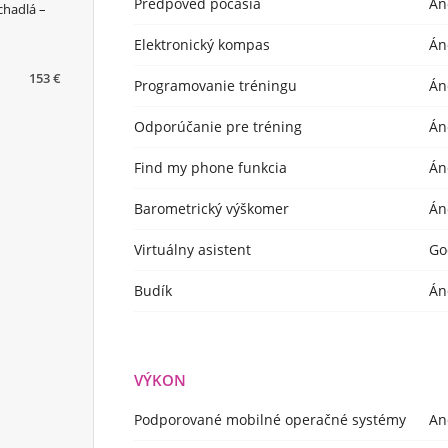
Predpoveď počasia
Án
chadlá –
Elektronický kompas
Án
153 €
Programovanie tréningu
Án
Odporúčanie pre tréning
Án
Find my phone funkcia
Án
Barometrický výškomer
Án
Virtuálny asistent
Go
Budík
Án
VÝKON
Podporované mobilné operačné systémy
An