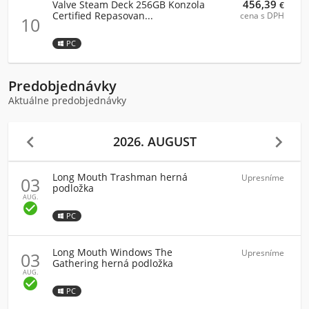
456,39
Valve Steam Deck 256GB Konzola
€
Certified Repasovan...
cena s DPH
10
PC
Predobjednávky
Aktuálne predobjednávky


2026. AUGUST
Long Mouth Trashman herná
Upresníme
03
podložka
AUG.

PC
Long Mouth Windows The
Upresníme
03
Gathering herná podložka
AUG.

PC