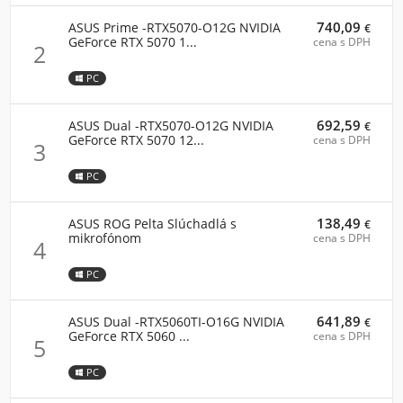
740,09
ASUS Prime -RTX5070-O12G NVIDIA
€
GeForce RTX 5070 1...
cena s DPH
2
PC
692,59
ASUS Dual -RTX5070-O12G NVIDIA
€
GeForce RTX 5070 12...
cena s DPH
3
PC
138,49
ASUS ROG Pelta Slúchadlá s
€
mikrofónom
cena s DPH
4
PC
641,89
ASUS Dual -RTX5060TI-O16G NVIDIA
€
GeForce RTX 5060 ...
cena s DPH
5
PC