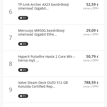
52,59
TP-Link Archer AX23 bezdrôtový
€
smerovač Gigabit...
cena s DPH
6
PC
29,09
Mercusys MR50G bezdrôtový
€
smerovač Gigabit Ethe...
cena s DPH
7
PC
50,79
HyperX Pulsefire Haste 2 Core Wls –
€
herná myš ...
cena s DPH
8
PC
788,59
Valve Steam Deck OLED 512 GB
€
Konzola Certified Rep...
cena s DPH
9
PC