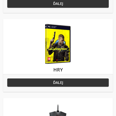
ĎALEJ
HRY
ĎALEJ