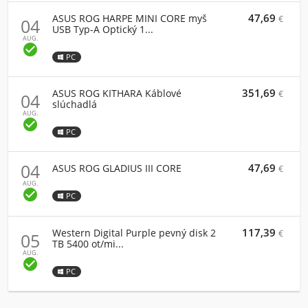
47,69
ASUS ROG HARPE MINI CORE myš
€
04
USB Typ-A Optický 1...
AUG.

PC
351,69
ASUS ROG KITHARA Káblové
€
04
slúchadlá
AUG.

PC
04
47,69
ASUS ROG GLADIUS III CORE
€
AUG.

PC
117,39
Western Digital Purple pevný disk 2
€
05
TB 5400 ot/mi...
AUG.

PC