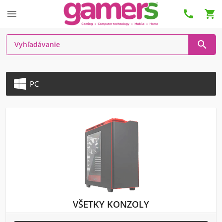




PC
VŠETKY KONZOLY