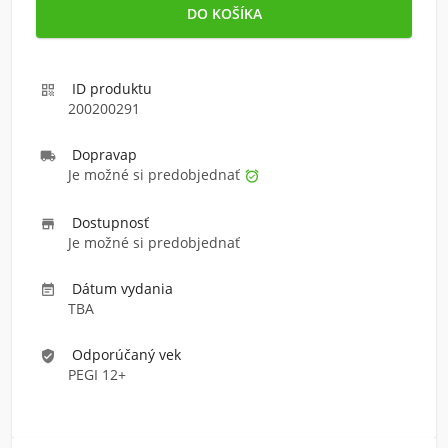
ID produktu

200200291
Doprava
p

Je možné si predobjednať

Dostupnosť

Je možné si predobjednať
Dátum vydania

TBA
Odporúčaný vek
verified_user
PEGI 12+