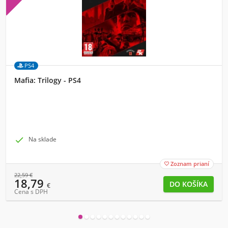
PS4
Mafia: Trilogy - PS4

Na sklade
Zoznam prianí

22,59
€
18,79
€
Cena s DPH