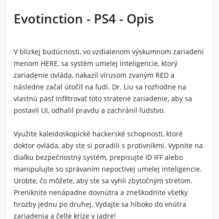
Evotinction - PS4 - Opis
V blízkej budúcnosti, vo vzdialenom výskumnom zariadení
menom HERE, sa systém umelej inteligencie, ktorý
zariadenie ovláda, nakazil vírusom zvaným RED a
následne začal útočiť na ľudí. Dr. Liu sa rozhodne na
vlastnú päsť infiltrovať toto stratené zariadenie, aby sa
postavil UI, odhalil pravdu a zachránil ľudstvo.
Využite kaleidoskopické hackerské schopnosti, ktoré
doktor ovláda, aby ste si poradili s protivníkmi. Vypnite na
diaľku bezpečnostný systém, prepisujte ID IFF alebo
manipulujte so správaním nepoctivej umelej inteligencie.
Urobte, čo môžete, aby ste sa vyhli zbytočným stretom.
Preniknite nenápadne dovnútra a zneškodnite všetky
hrozby jednu po druhej. Vydajte sa hlboko do vnútra
zariadenia a čelte kríze v jadre!