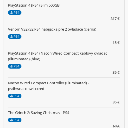
PlayStation 4 (PS4) Slim 500GB
PS4
317 €
Venom VS2732 PS4 nabíjačka pre 2 ovládače (čierna)
PS4
15 €
PlayStation 4 (PS4) Nacon Wired Compact káblový ovládač
(Illuminated) (blue)
PS4
35 €
Nacon Wired Compact Controller (Illuminated) -
ps4hwnaconwicccred
PS4
35 €
The Grinch 2: Saving Christmas - PS4
PS4
N/A