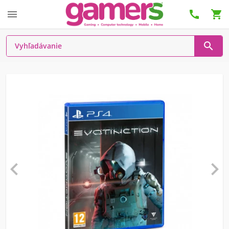





