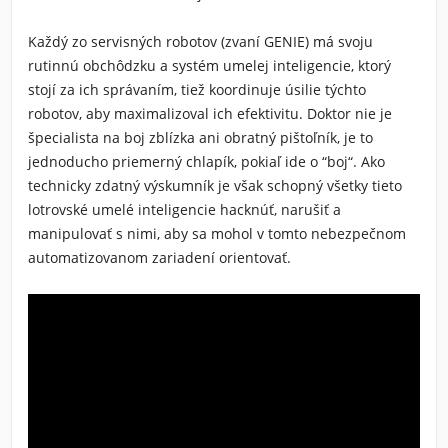
Každý zo servisných robotov (zvaní GENIE) má svoju
rutinnú obchôdzku a systém umelej inteligencie, ktorý
stojí za ich správaním, tiež koordinuje úsilie týchto
robotov, aby maximalizoval ich efektivitu. Doktor nie je
špecialista na boj zblízka ani obratný pištoľník, je to
jednoducho priemerný chlapík, pokiaľ ide o “boj“. Ako
technicky zdatný výskumník je však schopný všetky tieto
lotrovské umelé inteligencie hacknúť, narušiť a
manipulovať s nimi, aby sa mohol v tomto nebezpečnom
automatizovanom zariadení orientovať.