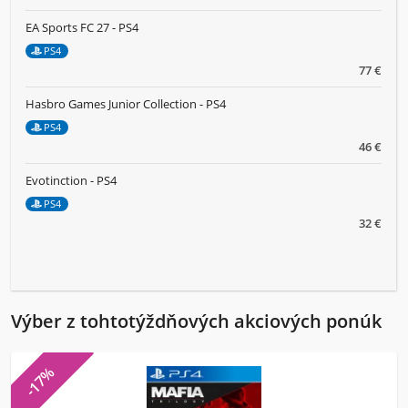
EA Sports FC 27 - PS4
PS4
77 €
Hasbro Games Junior Collection - PS4
PS4
46 €
Evotinction - PS4
PS4
32 €
Výber z tohtotýždňových akciových ponúk
-17%