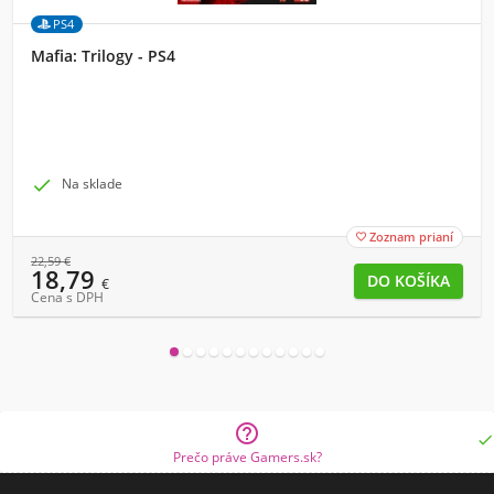
PS4
Mafia: Trilogy - PS4

Na sklade
Zoznam prianí

22,59
€
18,79
€
Cena s DPH


Prečo práve Gamers.sk?