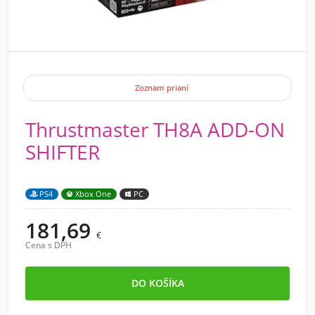
Zoznam prianí
Thrustmaster TH8A ADD-ON
SHIFTER
PS4
Xbox One
PC
181,69
€
Cena s DPH