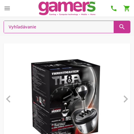





