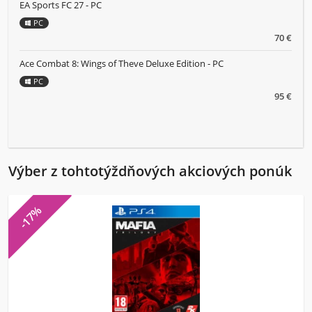
EA Sports FC 27 - PC
PC
70 €
Ace Combat 8: Wings of Theve Deluxe Edition - PC
PC
95 €
Výber z tohtotýždňových akciových ponúk
-17%