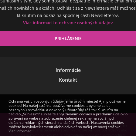
Súhlasím s tým, aby som dostával bezplatné informácie emailom o
našich novinkách a akciách. Odhlásiť sa z Newslettera máš možnos
kliknutím na odkaz na spodnej časti Newsletterov.
Viac informácií o ochrane osobných údajov
Informácie
Kontakt
NAŠI PARTNERI
Ochrana vašich osobných údajov je na prvom mieste! Aj my oužívame
cookies! Na našej stránke používame cookies, aby sme zaistili
bezchybnú prevádzku a dokonalý užívateľský zážitok.Kliknutím na
tlačidlo „Súhlasím“ súhlasíte s využívaním cookies a predaním údajov o
správaní na webe na zobrazenie cielenej reklamy na sociálnych
sieťach a reklamných sieťach na ďalších weboch. Nastavenia cookies
Zmena cien vyhradená. Niektoré obrázky zobrazené na stránke sú len
môžete kedykoľvek zmeniť alebo odvolať na našej webovej stránke.
ilustračné. Uvedené technické špecifikácie, systémové požiadavky ako
Viac informácií
aj obsah herných balíkov majú informatívny charakter, vydavatelia si