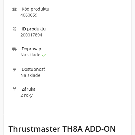
Kód produktu

4060059
ID produktu

200017894
Doprava
p

Na sklade

Dostupnosť

Na sklade
Záruka

2 roky
Thrustmaster TH8A ADD-ON