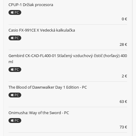
CPUP-1 Držiak procesora
PC
0 €
Casio FX-991CE X Vedecká kalkulačka
PC
28 €
Gembird CK-CAD-FL400-01 Stlačený vzduchový čistič (horľavý) 400
ml
PC
2 €
The Blood of Dawnwalker Day 1 Edition - PC
PC
63 €
Onimusha: Way of the Sword - PC
PC
73 €