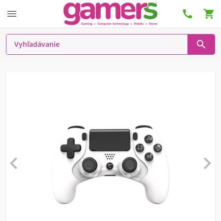





