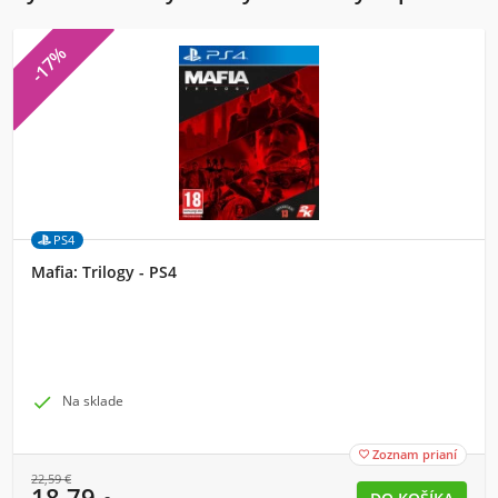
-17%
PS4
Mafia: Trilogy - PS4

Na sklade
Zoznam prianí

22,59
€
18,79