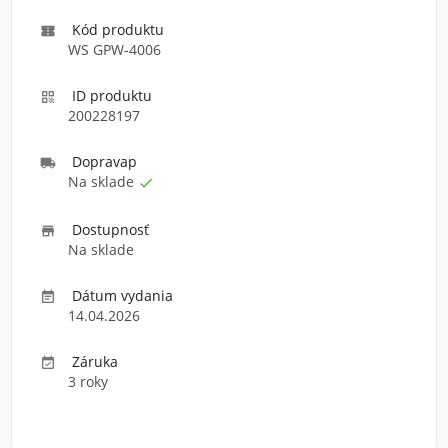
Kód produktu

WS GPW-4006
ID produktu

200228197
Doprava
p

Na sklade

Dostupnosť

Na sklade
Dátum vydania

14.04.2026
Záruka

3 roky