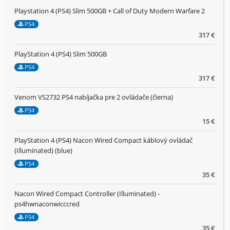
Playstation 4 (PS4) Slim 500GB + Call of Duty Modern Warfare 2
PS4
317 €
PlayStation 4 (PS4) Slim 500GB
PS4
317 €
Venom VS2732 PS4 nabíjačka pre 2 ovládače (čierna)
PS4
15 €
PlayStation 4 (PS4) Nacon Wired Compact káblový ovládač
(Illuminated) (blue)
PS4
35 €
Nacon Wired Compact Controller (Illuminated) -
ps4hwnaconwicccred
PS4
35 €