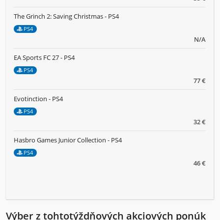
The Grinch 2: Saving Christmas - PS4
PS4
N/A
EA Sports FC 27 - PS4
PS4
77 €
Evotinction - PS4
PS4
32 €
Hasbro Games Junior Collection - PS4
PS4
46 €
Výber z tohtotýždňových akciových ponúk