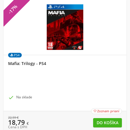
-17%
PS4
Mafia: Trilogy - PS4

Na sklade
Zoznam prianí

22,59
€
18,79
€
Cena s DPH