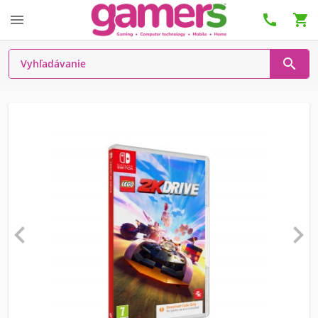





