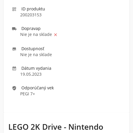
ID produktu

200203153
Doprava
p

Nie je na sklade

Dostupnosť

Nie je na sklade
Dátum vydania

19.05.2023
Odporúčaný vek
verified_user
PEGI 7+
LEGO 2K Drive - Nintendo