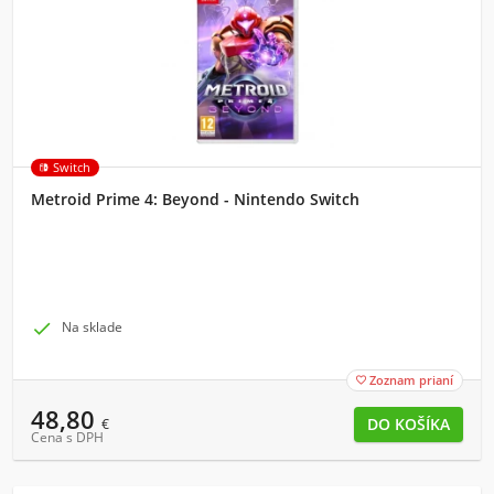
Switch
Metroid Prime 4: Beyond - Nintendo Switch

Na sklade
Zoznam prianí

48,80
€
Cena s DPH