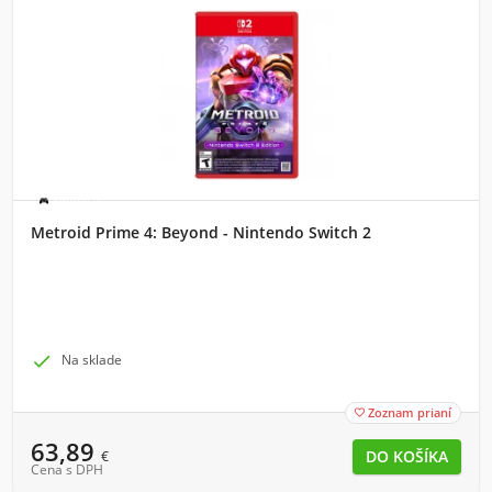
Switch 2
Metroid Prime 4: Beyond - Nintendo Switch 2

Na sklade
Zoznam prianí

63,89
€
Cena s DPH