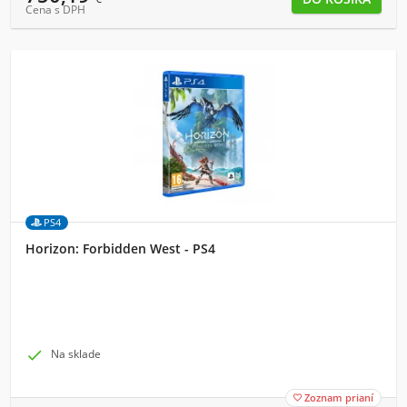
Cena s DPH
PS4
Horizon: Forbidden West - PS4

Na sklade
Zoznam prianí
