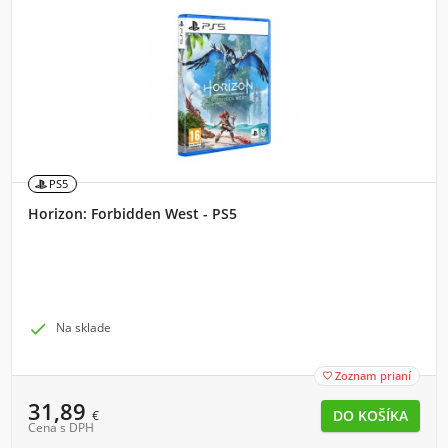
PS5
Horizon: Forbidden West - PS5

Na sklade
Zoznam prianí

31,89
€
Cena s DPH