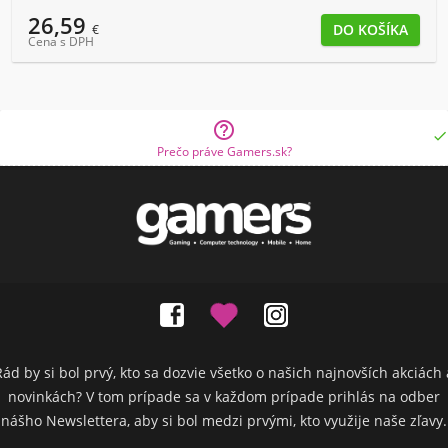
26,59
€
Cena s DPH


Prečo práve Gamers.sk?
Rád by si bol prvý, kto sa dozvie všetko o našich najnovších akciách 
novinkách? V tom prípade sa v každom prípade prihlás na odber
nášho Newslettera, aby si bol medzi prvými, kto využije naše zľavy.