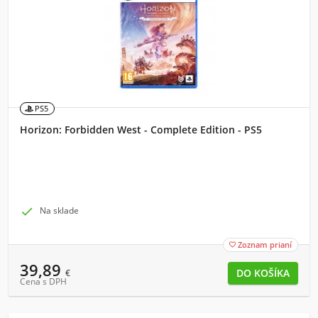
PS5
Horizon: Forbidden West - Complete Edition - PS5

Na sklade
Zoznam prianí

39,89
€
Cena s DPH