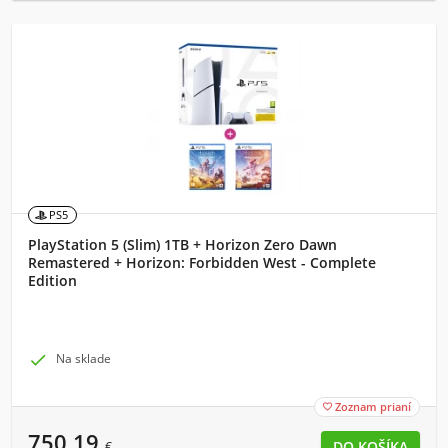
PS5
PlayStation 5 (Slim) 1TB + Horizon Zero Dawn
Remastered + Horizon: Forbidden West - Complete
Edition

Na sklade
Zoznam prianí

750,19
€