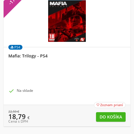
-17%
PS4
Mafia: Trilogy - PS4

Na sklade
Zoznam prianí

22,59
€
18,79
€
Cena s DPH