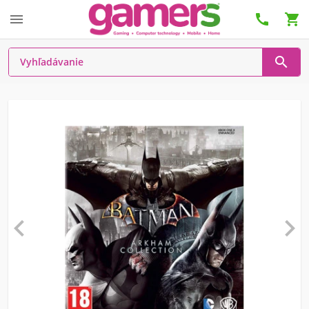





