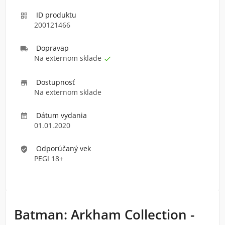
ID produktu

200121466
Doprava
p

Na externom sklade

Dostupnosť

Na externom sklade
Dátum vydania

01.01.2020
Odporúčaný vek
verified_user
PEGI 18+
Batman: Arkham Collection -