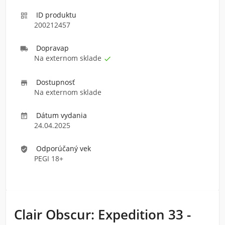
ID produktu

200212457
Doprava
p

Na externom sklade

Dostupnosť

Na externom sklade
Dátum vydania

24.04.2025
Odporúčaný vek
verified_user
PEGI 18+
Clair Obscur: Expedition 33 -