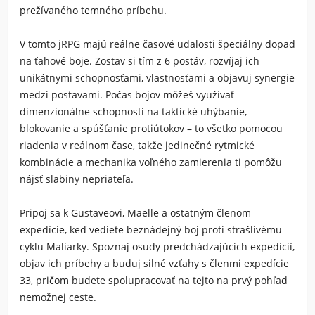
prežívaného temného príbehu.
V tomto jRPG majú reálne časové udalosti špeciálny dopad
na ťahové boje. Zostav si tím z 6 postáv, rozvíjaj ich
unikátnymi schopnosťami, vlastnosťami a objavuj synergie
medzi postavami. Počas bojov môžeš využívať
dimenzionálne schopnosti na taktické uhýbanie,
blokovanie a spúšťanie protiútokov – to všetko pomocou
riadenia v reálnom čase, takže jedinečné rytmické
kombinácie a mechanika voľného zamierenia ti pomôžu
nájsť slabiny nepriateľa.
Pripoj sa k Gustaveovi, Maelle a ostatným členom
expedície, keď vediete beznádejný boj proti strašlivému
cyklu Maliarky. Spoznaj osudy predchádzajúcich expedícií,
objav ich príbehy a buduj silné vzťahy s členmi expedície
33, pričom budete spolupracovať na tejto na prvý pohľad
nemožnej ceste.