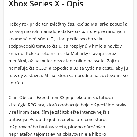
Xbox Series X - Opis
Každý rok príde ten zvláštny čas, keď sa Maliarka zobudí a
na svoj monolit namaľuje ďalšie číslo, ktoré pre mnohých
znamená deň súdu. Tí, ktorí podľa svojho veku
zodpovedajú tomuto číslu, sa rozplynú v hmle a navždy
zmiznú. Rok za rokom sa čísla Maliarky stávajú čoraz
menšími, až nakoniec nezostane nikto na svete. Zajtra
namaľuje číslo „33” a expedícia 33 sa vydá na cestu, aby ju
navždy zastavila. Misia, ktorá sa narodila na zúčtovanie so
smrťou.
Clair Obscur: Expedition 33
je priekopnícka, ťahová
stratégia RPG hra, ktorá obohacuje boje o špeciálne prvky
v reálnom čase, čím je zážitok ešte intenzívnejší a
pútavejší. Vstúp do jedinečného, prelome storočí
inšpirovaného fantasy sveta, plného náročných
nepriateľov, tajomstiev na objavovanie a hlboko