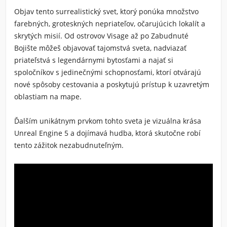
Objav tento surrealistický svet, ktorý ponúka množstvo
farebných, groteskných nepriateľov, očarujúcich lokalít a
skrytých misií. Od ostrovov Visage až po Zabudnuté
Bojište môžeš objavovať tajomstvá sveta, nadviazať
priateľstvá s legendárnymi bytosťami a najať si
spoločníkov s jedinečnými schopnosťami, ktorí otvárajú
nové spôsoby cestovania a poskytujú prístup k uzavretým
oblastiam na mape.
Ďalším unikátnym prvkom tohto sveta je vizuálna krása
Unreal Engine 5 a dojímavá hudba, ktorá skutočne robí
tento zážitok nezabudnuteľným.