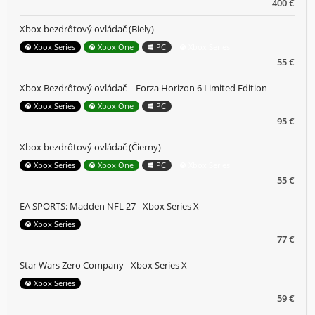
400 €
Xbox bezdrôtový ovládač (Biely)
Xbox Series
Xbox One
PC
Xbox Series
55 €
Xbox Bezdrôtový ovládač – Forza Horizon 6 Limited Edition
Xbox Series
Xbox One
PC
95 €
Xbox bezdrôtový ovládač (Čierny)
Xbox Series
Xbox One
PC
Xbox Series
55 €
EA SPORTS: Madden NFL 27 - Xbox Series X
Xbox Series
77 €
Star Wars Zero Company - Xbox Series X
Xbox Series
59 €