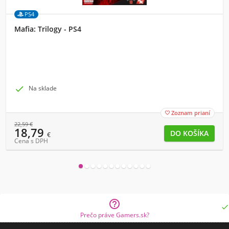
PS4
Mafia: Trilogy - PS4

Na sklade
Zoznam prianí

22,59
€
18,79
€
Cena s DPH


Prečo práve Gamers.sk?