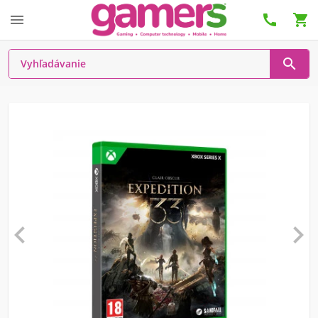





