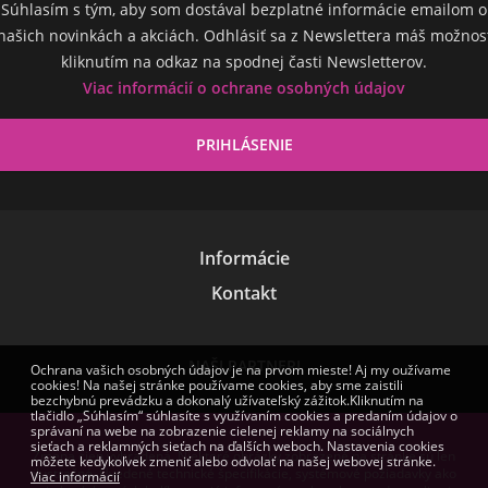
Súhlasím s tým, aby som dostával bezplatné informácie emailom o
našich novinkách a akciách. Odhlásiť sa z Newslettera máš možnos
kliknutím na odkaz na spodnej časti Newsletterov.
Viac informácií o ochrane osobných údajov
Informácie
Kontakt
NAŠI PARTNERI
Ochrana vašich osobných údajov je na prvom mieste! Aj my oužívame
cookies! Na našej stránke používame cookies, aby sme zaistili
bezchybnú prevádzku a dokonalý užívateľský zážitok.Kliknutím na
tlačidlo „Súhlasím“ súhlasíte s využívaním cookies a predaním údajov o
správaní na webe na zobrazenie cielenej reklamy na sociálnych
sieťach a reklamných sieťach na ďalších weboch. Nastavenia cookies
Zmena cien vyhradená. Niektoré obrázky zobrazené na stránke sú len
môžete kedykoľvek zmeniť alebo odvolať na našej webovej stránke.
ilustračné. Uvedené technické špecifikácie, systémové požiadavky ako
Viac informácií