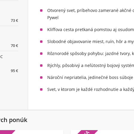
Otvorený svet, príbehovo zamerané akčné 
Pywel
73 €
Kliffova cesta pretkaná pomstou aj osudo
Slobodné objavovanie miest, ruín, hôr a mys
70 €
Rôznorodé spôsoby pohybu: jazdné tvory, k
PC
Rýchly, pôsobivý a neľútostný bojový syst
95 €
Nároční nepriatelia, jedinečné boss súboje 
Svet, v ktorom je každé rozhodnutie a každý
ých ponúk