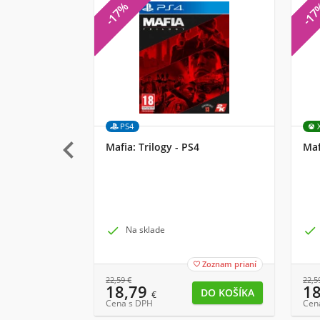
-17%
-1
PS4

Mafia: Trilogy - PS4
Maf

Na sklade

Zoznam prianí

22,59
€
22,5
18,79
1
€
Cena s DPH
Cen