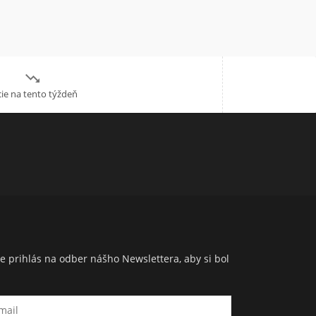

ie na tento týždeň
e prihlás na odber nášho Newslettera, aby si bol