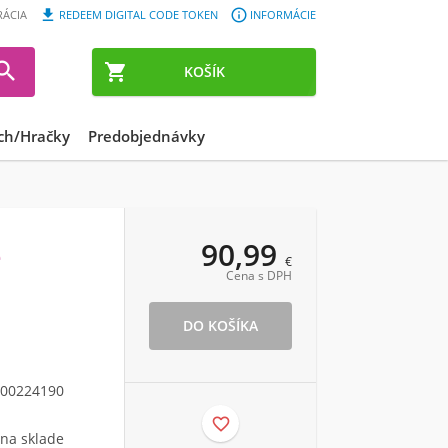


RÁCIA
REDEEM DIGITAL CODE TOKEN
INFORMÁCIE


KOŠÍK
ch/Hračky
Predobjednávky
90,99
e
€
Cena s DPH
00224190

 na sklade