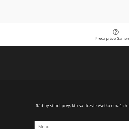

Prečo práve Gamers
Rád by si bol prvý, kto sa dozvie všetko o naši