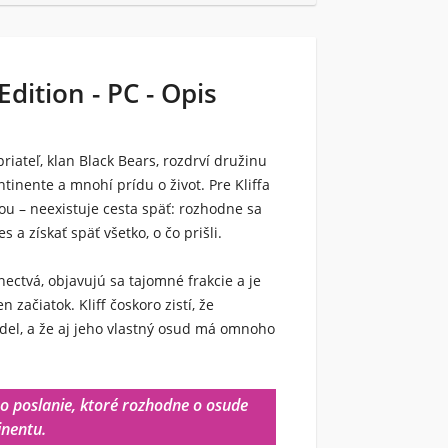
dition - PC - Opis
iateľ, klan Black Bears, rozdrví družinu
tinente a mnohí prídu o život. Pre Kliffa
nou – neexistuje cesta späť: rozhodne sa
a získať späť všetko, o čo prišli.
nectvá, objavujú sa tajomné frakcie a je
n začiatok. Kliff čoskoro zistí, že
idel, a že aj jeho vlastný osud má omnoho
o poslanie, ktoré rozhodne o osude
inentu.