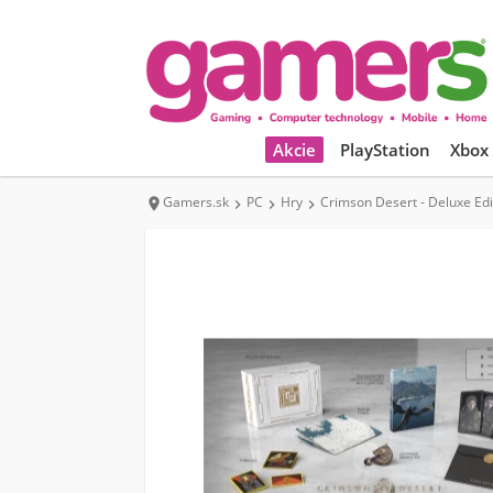
Akcie
PlayStation
Xbox
Gamers.sk
PC
Hry
Crimson Desert - Deluxe Edi



