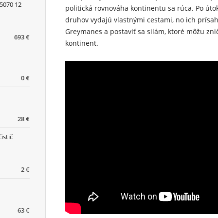
5070 12
politická rovnováha kontinentu sa rúca. Po útok
druhov vydajú vlastnými cestami, no ich prísah
Greymanes a postaviť sa silám, ktoré môžu zniči
693 €
kontinent.
0 €
28 €
istič
2 €
63 €