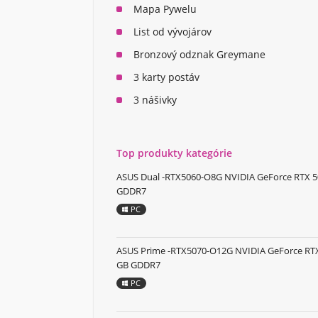
Mapa Pywelu
List od vývojárov
Bronzový odznak Greymane
3 karty postáv
3 nášivky
Top produkty kategórie
ASUS Dual -RTX5060-O8G NVIDIA GeForce RTX 5
GDDR7
PC
ASUS Prime -RTX5070-O12G NVIDIA GeForce RTX
GB GDDR7
PC