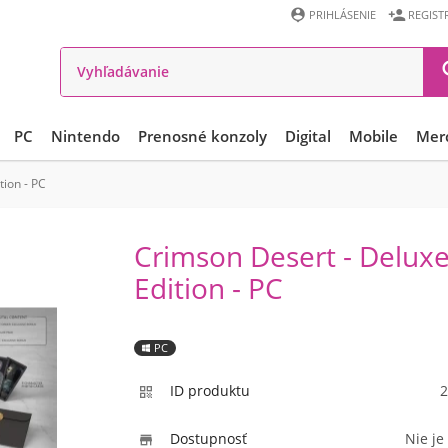


PRIHLÁSENIE
REGIST
PC
Nintendo
Prenosné konzoly
Digital
Mobile
Mer
tion - PC
Crimson Desert - Delux
Edition - PC
PC
ID produktu
2

Dostupnosť
Nie je
