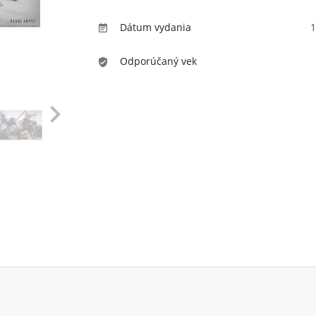
Dátum vydania
1

Odporúčaný vek
verified_user
