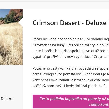
Crimson Desert - Deluxe E
Počas ničivého nočného nájazdu prisahaný nepr
Greymanes na kusy. Preživší sa rozptýlia po kon
– pre ktorého boli jeho spolubojovníci už rodi
vypátrať preživších, znovu vybudovať Greymanes 
Počas jeho cesty vznikajú a rozpadajú sa spoje
čoraz jasnejšie, že pomsta voči Black Bears je le
kontinent Pywel zahaľuje hrozba, akú ešte nev
väčší význam, než si kedy dokázal predstaviť.
Cesta padlého bojovníka od pomsty až p
a Deluxe
celého kont