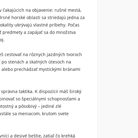
v čakajúcich na objavenie: rušné mestá,
rsné horské oblasti sa striedajú jedna za
okality ukrývajú vlastné príbehy. Počas
bať predmety a zapájať sa do množstva
oj.
š cestovať na rôznych jazdných tvoroch
hať po stenách a skalných útesoch na
m, alebo prechádzať mystickými bránami
správna taktika. K dispozícii máš široký
mbinovať so špeciálnymi schopnosťami a
tostný a pôsobivý – jediné zlé
ustále sa meniacom, krutom svete
níci a desivé beštie, zatiaľ čo krehká