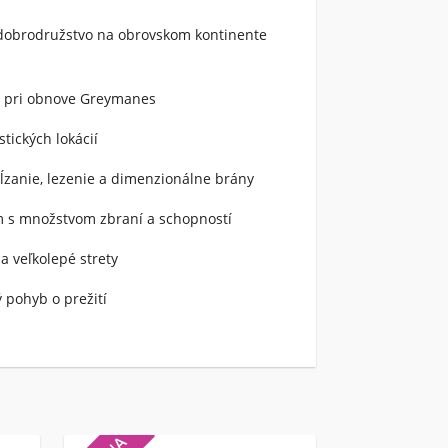
dobrodružstvo na obrovskom kontinente
m pri obnove Greymanes
tických lokácií
ĺzanie, lezenie a dimenzionálne brány
ém s množstvom zbraní a schopností
a veľkolepé strety
 pohyb o prežití