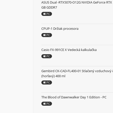
ASUS Dual -RTX5070-O12G NVIDIA GeForce RTX 
GB GDDR7
PC
CPUP-1 Držiak procesora
PC
Casio FX-991CE X Vedecká kalkulačka
PC
Gembird CK-CAD-FL400-01 Stlačený vzduchový č
(horľavý) 400 ml
PC
The Blood of Dawnwalker Day 1 Edition - PC
PC