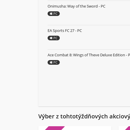
Onimusha: Way of the Sword - PC
PC
EA Sports FC 27 - PC
PC
Ace Combat 8: Wings of Theve Deluxe Edition - 
PC
Výber z tohtotýždňových akciov