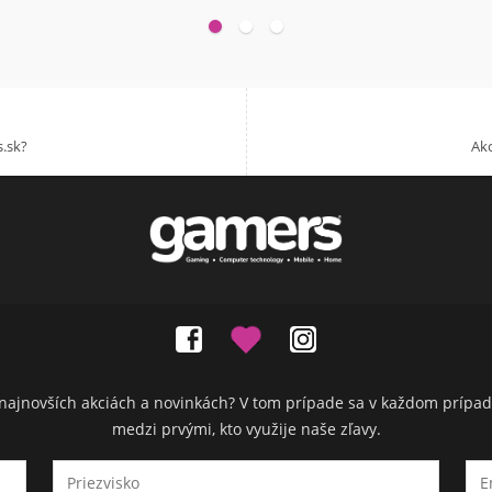
.sk?
Akc
ch najnovších akciách a novinkách? V tom prípade sa v každom prípad
medzi prvými, kto využije naše zľavy.