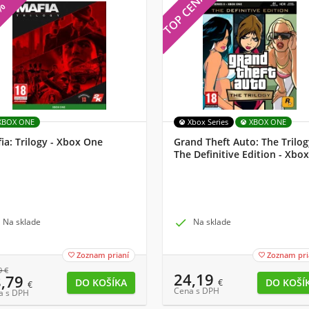
TOP CENA
7%
XBOX ONE
Xbox Series
XBOX ONE
ia: Trilogy - Xbox One
Grand Theft Auto: The Trilog
The Definitive Edition - Xbox
Na sklade

Na sklade
Zoznam prianí
Zoznam pri


9
€
24,19
8,79
€
€
Cena s DPH
a s DPH