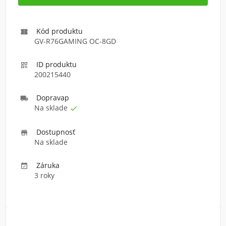
Kód produktu

GV-R76GAMING OC-8GD
ID produktu

200215440
Doprava
p

Na sklade

Dostupnosť

Na sklade
Záruka

3 roky