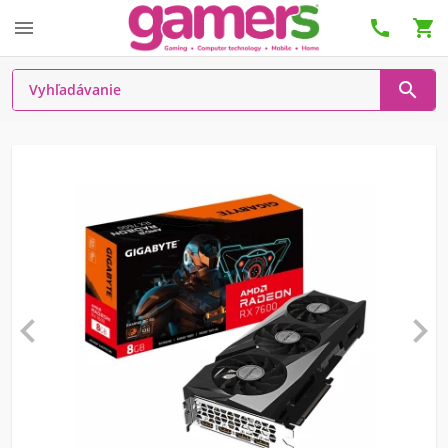





