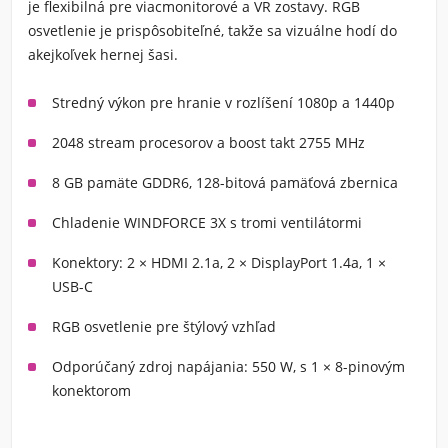
je flexibilná pre viacmonitorové a VR zostavy. RGB
osvetlenie je prispôsobiteľné, takže sa vizuálne hodí do
akejkoľvek hernej šasi.
Stredný výkon pre hranie v rozlíšení 1080p a 1440p
2048 stream procesorov a boost takt 2755 MHz
8 GB pamäte GDDR6, 128-bitová pamäťová zbernica
Chladenie WINDFORCE 3X s tromi ventilátormi
Konektory: 2 × HDMI 2.1a, 2 × DisplayPort 1.4a, 1 ×
USB-C
RGB osvetlenie pre štýlový vzhľad
Odporúčaný zdroj napájania: 550 W, s 1 × 8-pinovým
konektorom