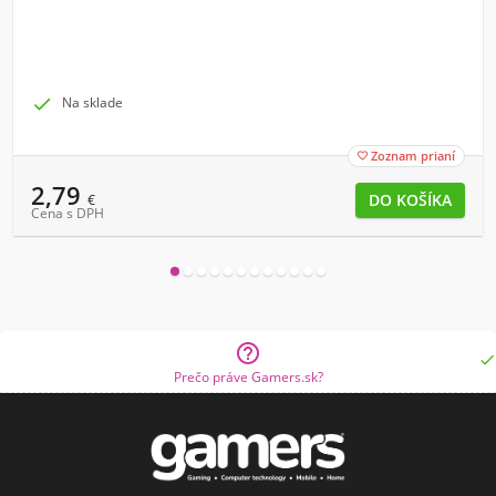

Na sklade
Zoznam prianí

2,79
€
Cena s DPH


Prečo práve Gamers.sk?