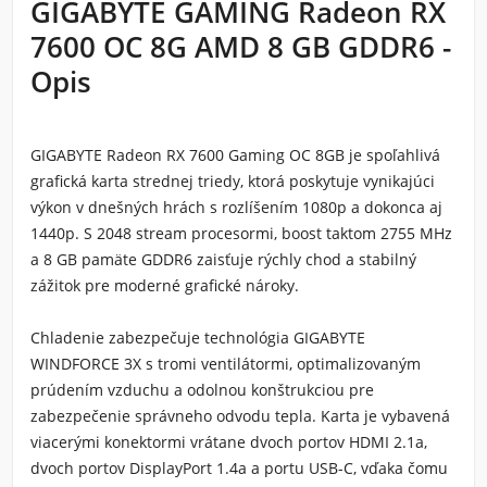
GIGABYTE GAMING Radeon RX
7600 OC 8G AMD 8 GB GDDR6 -
Opis
GIGABYTE Radeon RX 7600 Gaming OC 8GB je spoľahlivá
grafická karta strednej triedy, ktorá poskytuje vynikajúci
výkon v dnešných hrách s rozlíšením 1080p a dokonca aj
1440p. S 2048 stream procesormi, boost taktom 2755 MHz
a 8 GB pamäte GDDR6 zaisťuje rýchly chod a stabilný
zážitok pre moderné grafické nároky.
Chladenie zabezpečuje technológia GIGABYTE
WINDFORCE 3X s tromi ventilátormi, optimalizovaným
prúdením vzduchu a odolnou konštrukciou pre
zabezpečenie správneho odvodu tepla. Karta je vybavená
viacerými konektormi vrátane dvoch portov HDMI 2.1a,
dvoch portov DisplayPort 1.4a a portu USB-C, vďaka čomu