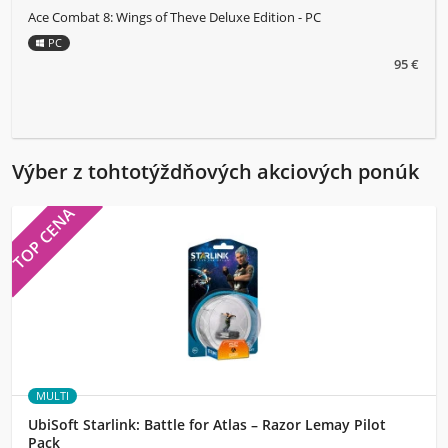
Ace Combat 8: Wings of Theve Deluxe Edition - PC
PC
95 €
Výber z tohtotýždňových akciových ponúk
TOP CENA
MULTI
UbiSoft Starlink: Battle for Atlas – Razor Lemay Pilot
Pack