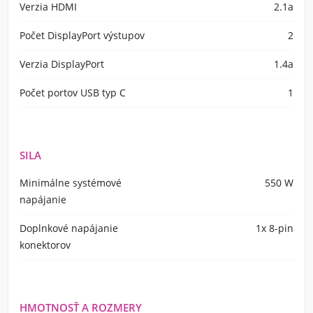
Verzia HDMI
2.1a
Počet DisplayPort výstupov
2
Verzia DisplayPort
1.4a
Počet portov USB typ C
1
SILA
Minimálne systémové
550 W
napájanie
Doplnkové napájanie
1x 8-pin
konektorov
HMOTNOSŤ A ROZMERY