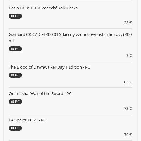
Casio FX-991CE X Vedecká kalkulačka
PC
28 €
Gembird CK-CAD-FL400-01 Stlačený vzduchový čistič (horľavý) 400
ml
PC
2 €
The Blood of Dawnwalker Day 1 Edition - PC
PC
63 €
Onimusha: Way of the Sword - PC
PC
73 €
EA Sports FC 27 - PC
PC
70 €