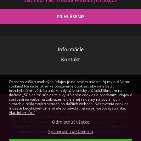
Viac informácií o ochrane osobných údajov
Informácie
Kontakt
NAŠI PARTNERI
Ochrana vašich osobných údajov je na prvom mieste! Aj my oužívame
cookies! Na našej stránke používame cookies, aby sme zaistili
bezchybnú prevádzku a dokonalý užívateľský zážitok.Kliknutím na
tlačidlo „Súhlasím“ súhlasíte s využívaním cookies a predaním údajov o
správaní na webe na zobrazenie cielenej reklamy na sociálnych
sieťach a reklamných sieťach na ďalších weboch. Nastavenia cookies
Zmena cien vyhradená. Niektoré obrázky zobrazené na stránke sú len
môžete kedykoľvek zmeniť alebo odvolať na našej webovej stránke.
ilustračné. Uvedené technické špecifikácie, systémové požiadavky ako
Viac informácií
aj obsah herných balíkov majú informatívny charakter, vydavatelia si
vyhradia právo na prípadné zmeny. Obsah stránky (resp. všetky jej
Odmietnuť všetko
tvorivé súčasti: text, obraz, zvuk, video, animácie atď.) je duševným
Spravovať nastavenia
vlastníctvom Konzolvilág Kft. (NAIH-82255/2014.) Na ich použitie je
potrebný písomný súhlas majiteľa.