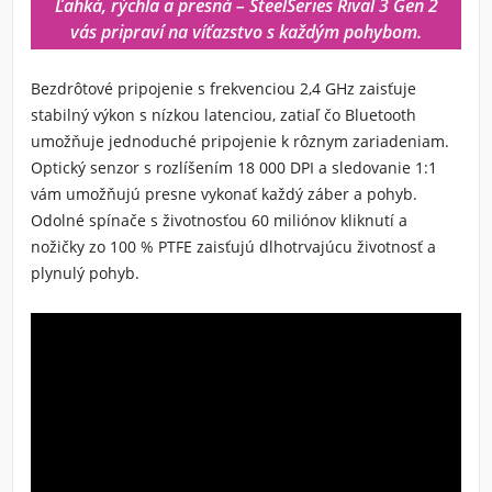
Ľahká, rýchla a presná – SteelSeries Rival 3 Gen 2
vás pripraví na víťazstvo s každým pohybom.
Bezdrôtové pripojenie s frekvenciou 2,4 GHz
zaisťuje
stabilný výkon s nízkou latenciou, zatiaľ čo
Bluetooth
umožňuje jednoduché pripojenie k rôznym zariadeniam.
Optický senzor s rozlíšením 18 000 DPI
a
sledovanie 1:1
vám umožňujú presne vykonať každý záber a pohyb.
Odolné
spínače s životnosťou 60 miliónov kliknutí
a
nožičky zo 100 % PTFE
zaisťujú dlhotrvajúcu životnosť a
plynulý pohyb.