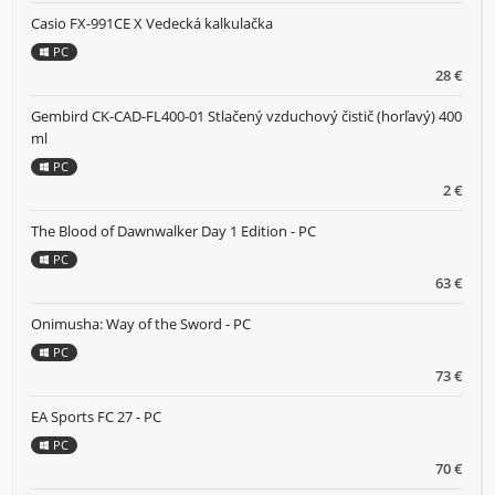
Casio FX-991CE X Vedecká kalkulačka
PC
28 €
Gembird CK-CAD-FL400-01 Stlačený vzduchový čistič (horľavý) 400
ml
PC
2 €
The Blood of Dawnwalker Day 1 Edition - PC
PC
63 €
Onimusha: Way of the Sword - PC
PC
73 €
EA Sports FC 27 - PC
PC
70 €