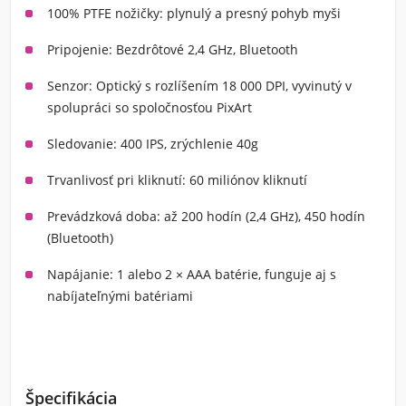
100% PTFE nožičky:
plynulý a presný pohyb myši
Pripojenie:
Bezdrôtové 2,4 GHz, Bluetooth
Senzor:
Optický s rozlíšením 18 000 DPI, vyvinutý v
spolupráci so spoločnosťou PixArt
Sledovanie:
400 IPS, zrýchlenie 40g
Trvanlivosť pri kliknutí:
60 miliónov kliknutí
Prevádzková doba:
až 200 hodín (2,4 GHz), 450 hodín
(Bluetooth)
Napájanie:
1 alebo 2 × AAA batérie, funguje aj s
nabíjateľnými batériami
Špecifikácia