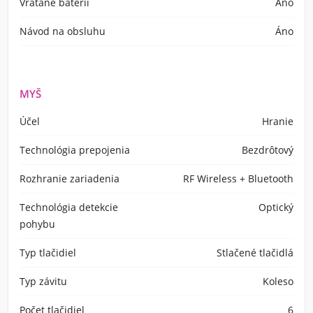
Vrátane batérií
Áno
Návod na obsluhu
Áno
MYŠ
Účel
Hranie
Technológia prepojenia
Bezdrôtový
Rozhranie zariadenia
RF Wireless + Bluetooth
Technológia detekcie
Optický
pohybu
Typ tlačidiel
Stlačené tlačidlá
Typ závitu
Koleso
Počet tlačidiel
6