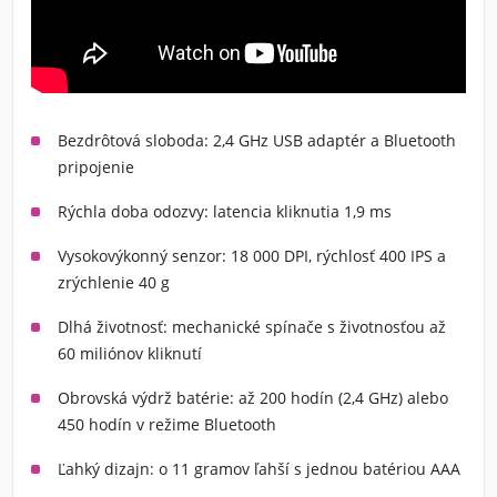
Bezdrôtová sloboda:
2,4 GHz USB adaptér a Bluetooth
pripojenie
Rýchla doba odozvy:
latencia kliknutia 1,9 ms
Vysokovýkonný senzor:
18 000 DPI, rýchlosť 400 IPS a
zrýchlenie 40 g
Dlhá životnosť:
mechanické spínače s životnosťou až
60 miliónov kliknutí
Obrovská výdrž batérie:
až 200 hodín (2,4 GHz) alebo
450 hodín v režime Bluetooth
Ľahký dizajn:
o 11 gramov ľahší s jednou batériou AAA