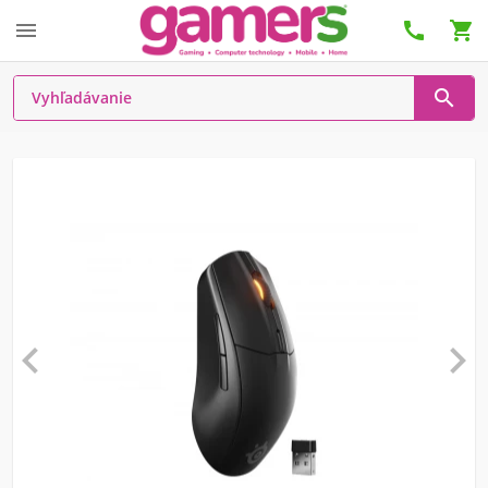





