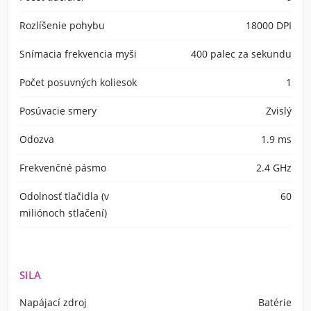
Rozlíšenie pohybu
18000 DPI
Snímacia frekvencia myši
400 palec za sekundu
Počet posuvných koliesok
1
Posúvacie smery
Zvislý
Odozva
1.9 ms
Frekvenčné pásmo
2.4 GHz
Odolnosť tlačidla (v
60
miliónoch stlačení)
SILA
Napájací zdroj
Batérie