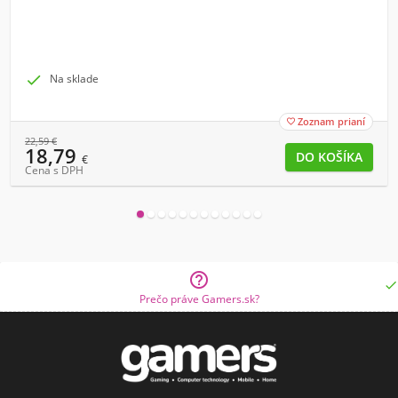

Na sklade
Zoznam prianí

22,59
€
18,79
€
Cena s DPH


Prečo práve Gamers.sk?