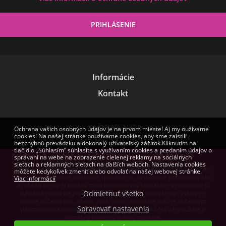
Informácie
Kontakt
NAŠI PARTNERI
Ochrana vašich osobných údajov je na prvom mieste! Aj my oužívame
cookies! Na našej stránke používame cookies, aby sme zaistili
bezchybnú prevádzku a dokonalý užívateľský zážitok.Kliknutím na
tlačidlo „Súhlasím“ súhlasíte s využívaním cookies a predaním údajov o
správaní na webe na zobrazenie cielenej reklamy na sociálnych
sieťach a reklamných sieťach na ďalších weboch. Nastavenia cookies
Zmena cien vyhradená. Niektoré obrázky zobrazené na stránke sú len
môžete kedykoľvek zmeniť alebo odvolať na našej webovej stránke.
ilustračné. Uvedené technické špecifikácie, systémové požiadavky ako
Viac informácií
aj obsah herných balíkov majú informatívny charakter, vydavatelia si
vyhradia právo na prípadné zmeny. Obsah stránky (resp. všetky jej
Odmietnuť všetko
tvorivé súčasti: text, obraz, zvuk, video, animácie atď.) je duševným
Spravovať nastavenia
vlastníctvom Konzolvilág Kft. (NAIH-82255/2014.) Na ich použitie je
potrebný písomný súhlas majiteľa.