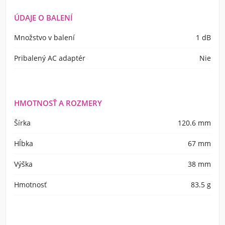
ÚDAJE O BALENÍ
Množstvo v balení
1 dB
Pribalený AC adaptér
Nie
HMOTNOSŤ A ROZMERY
Šírka
120.6 mm
Hĺbka
67 mm
Výška
38 mm
Hmotnosť
83.5 g