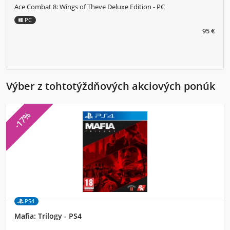
Ace Combat 8: Wings of Theve Deluxe Edition - PC
PC
95 €
Výber z tohtotýždňových akciových ponúk
-17%
PS4
Mafia: Trilogy - PS4