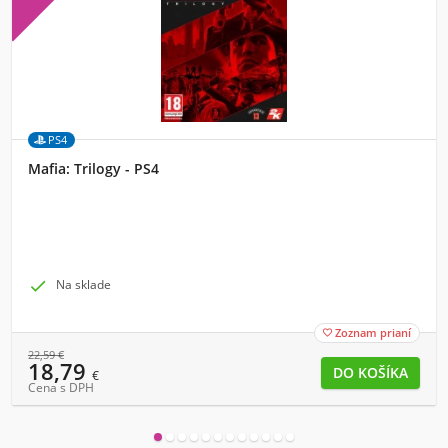
PS4
Mafia: Trilogy - PS4

Na sklade
Zoznam prianí

22,59
€
18,79
€
Cena s DPH