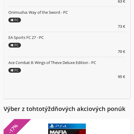
63 €
Onimusha: Way of the Sword - PC
PC
73 €
EA Sports FC 27 - PC
PC
70 €
Ace Combat 8: Wings of Theve Deluxe Edition - PC
PC
95 €
Výber z tohtotýždňových akciových ponúk
-17%