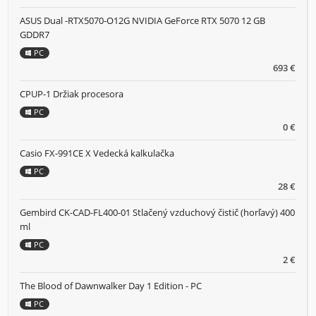
ASUS Dual -RTX5070-O12G NVIDIA GeForce RTX 5070 12 GB
GDDR7
PC
693 €
CPUP-1 Držiak procesora
PC
0 €
Casio FX-991CE X Vedecká kalkulačka
PC
28 €
Gembird CK-CAD-FL400-01 Stlačený vzduchový čistič (horľavý) 400
ml
PC
2 €
The Blood of Dawnwalker Day 1 Edition - PC
PC