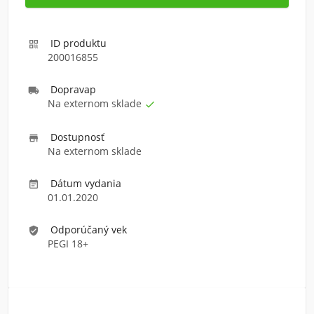
ID produktu

200016855
Doprava
p

Na externom sklade

Dostupnosť

Na externom sklade
Dátum vydania

01.01.2020
Odporúčaný vek
verified_user
PEGI 18+