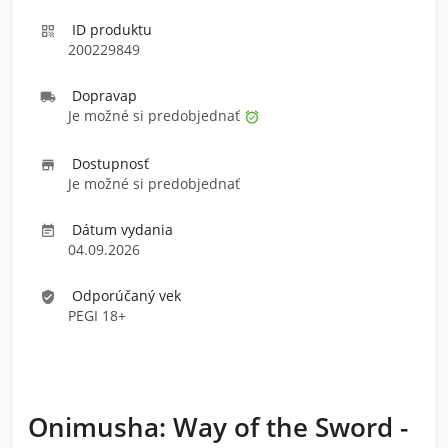
ID produktu

200229849
Doprava
p

Je možné si predobjednať

Dostupnosť

Je možné si predobjednať
Dátum vydania

04.09.2026
Odporúčaný vek
verified_user
PEGI 18+
Onimusha: Way of the Sword -