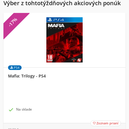
Výber z tohtotýždňových akciových ponúk
-17%
PS4
Mafia: Trilogy - PS4

Na sklade
Zoznam prianí
