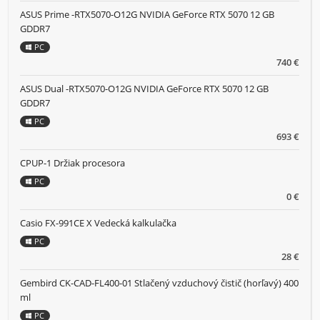
ASUS Prime -RTX5070-O12G NVIDIA GeForce RTX 5070 12 GB
GDDR7
PC
740 €
ASUS Dual -RTX5070-O12G NVIDIA GeForce RTX 5070 12 GB
GDDR7
PC
693 €
CPUP-1 Držiak procesora
PC
0 €
Casio FX-991CE X Vedecká kalkulačka
PC
28 €
Gembird CK-CAD-FL400-01 Stlačený vzduchový čistič (horľavý) 400
ml
PC