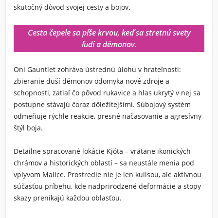
skutočný dôvod svojej cesty a bojov.
Cesta čepele sa píše krvou, keď sa stretnú svety
ľudí a démonov.
Oni Gauntlet zohráva ústrednú úlohu v hrateľnosti:
zbieranie duší démonov odomyka nové zdroje a
schopnosti, zatiaľ čo pôvod rukavice a hlas ukrytý v nej sa
postupne stávajú čoraz dôležitejšími. Súbojový systém
odmeňuje rýchle reakcie, presné načasovanie a agresívny
štýl boja.
Detailne spracované lokácie Kjóta – vrátane ikonických
chrámov a historických oblastí – sa neustále menia pod
vplyvom Malice. Prostredie nie je len kulisou, ale aktívnou
súčasťou príbehu, kde nadprirodzené deformácie a stopy
skazy prenikajú každou oblasťou.