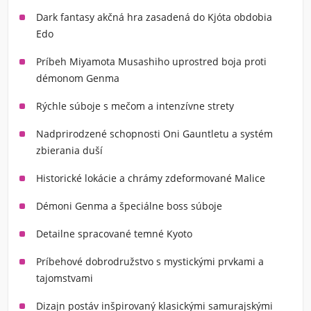
Dark fantasy akčná hra zasadená do Kjóta obdobia
Edo
Príbeh Miyamota Musashiho uprostred boja proti
démonom Genma
Rýchle súboje s mečom a intenzívne strety
Nadprirodzené schopnosti Oni Gauntletu a systém
zbierania duší
Historické lokácie a chrámy zdeformované Malice
Démoni Genma a špeciálne boss súboje
Detailne spracované temné Kyoto
Príbehové dobrodružstvo s mystickými prvkami a
tajomstvami
Dizajn postáv inšpirovaný klasickými samurajskými