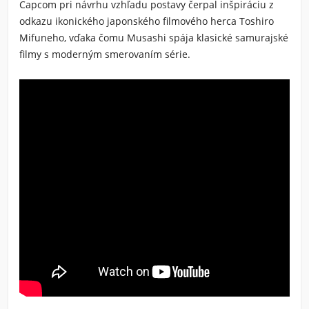
Capcom pri návrhu vzhľadu postavy čerpal inšpiráciu z
odkazu ikonického japonského filmového herca Toshiro
Mifuneho, vďaka čomu Musashi spája klasické samurajské
filmy s moderným smerovaním série.