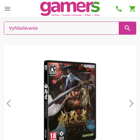





