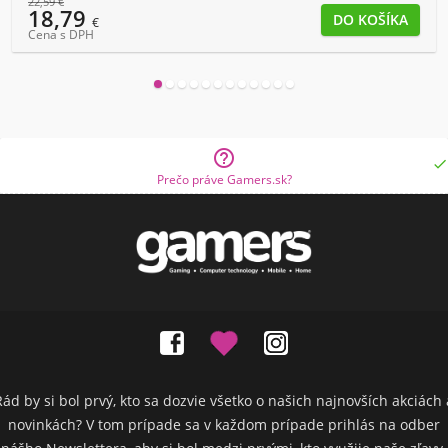
22,59
€
18,79
€
Cena s DPH


Prečo práve Gamers.sk?
Rád by si bol prvý, kto sa dozvie všetko o našich najnovších akciách 
novinkách? V tom prípade sa v každom prípade prihlás na odber