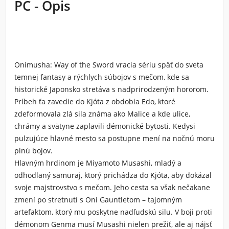
PC - Opis
Onimusha: Way of the Sword vracia sériu späť do sveta
temnej fantasy a rýchlych súbojov s mečom, kde sa
historické Japonsko stretáva s nadprirodzeným hororom.
Príbeh ťa zavedie do Kjóta z obdobia Edo, ktoré
zdeformovala zlá sila známa ako Malice a kde ulice,
chrámy a svätyne zaplavili démonické bytosti. Kedysi
pulzujúce hlavné mesto sa postupne mení na nočnú moru
plnú bojov.
Hlavným hrdinom je Miyamoto Musashi, mladý a
odhodlaný samuraj, ktorý prichádza do Kjóta, aby dokázal
svoje majstrovstvo s mečom. Jeho cesta sa však nečakane
zmení po stretnutí s Oni Gauntletom – tajomným
artefaktom, ktorý mu poskytne nadľudskú silu. V boji proti
démonom Genma musí Musashi nielen prežiť, ale aj nájsť