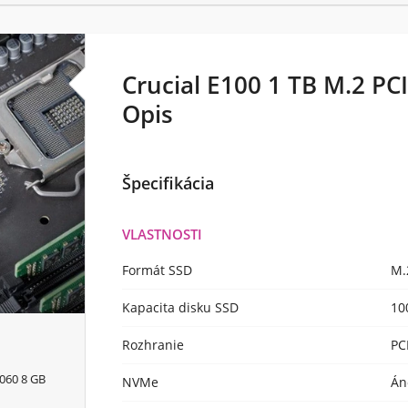
Crucial E100 1 TB M.2 PC
Opis
Špecifikácia
VLASTNOSTI
Formát SSD
M.
Kapacita disku SSD
10
Rozhranie
PC
060 8 GB
NVMe
Án