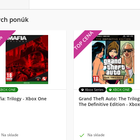
ých ponúk
TOP CENA
7%
XBOX ONE
Xbox Series
XBOX ONE
ia: Trilogy - Xbox One
Grand Theft Auto: The Trilog
The Definitive Edition - Xbox
Na sklade

Na sklade