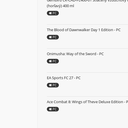
Gembird CK-CAD-FL400-01 Stlačený vzduchový č
(horľavý) 400 ml
PC
The Blood of Dawnwalker Day 1 Edition - PC
PC
Onimusha: Way of the Sword - PC
PC
EA Sports FC 27 - PC
PC
Ace Combat 8: Wings of Theve Deluxe Edition - 
PC