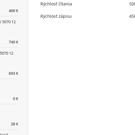
Rýchlosť čítania
50
400 €
Rýchlosť zápisu
45
 5070 12
740 €
5070 12
693 €
0 €
28 €