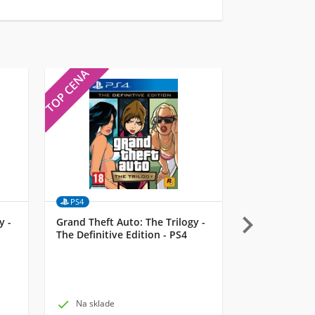
TOP CENA
TOP CENA
PS4
MULTI

y -
Grand Theft Auto: The Trilogy -
UbiSoft Starli
The Definitive Edition - PS4
– Razor Lema

Na sklade

Na sklade