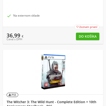

Na externom sklade
Zoznam prianí

36,99
€
Cena s DPH
PS5
The Witcher 3: The Wild Hunt - Complete Edition + 10th