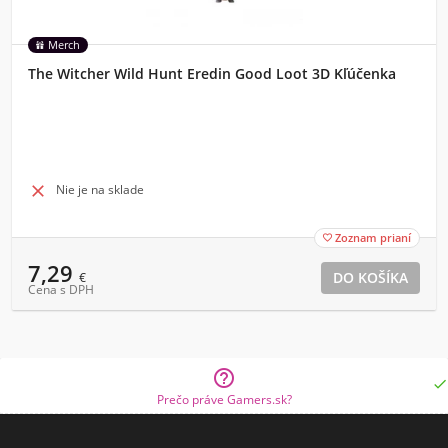
Merch
The Witcher Wild Hunt Eredin Good Loot 3D Kľúčenka

Nie je na sklade
Zoznam prianí

7,29
€
Cena s DPH


Prečo práve Gamers.sk?