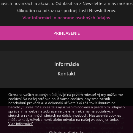
našich novinkách a akciách. Odhlásiť sa z Newslettera máš možnos
kliknutím na odkaz na spodnej časti Newsletterov.
Viac informácií o ochrane osobných údajov
Informácie
Kontakt
NAŠI PARTNERI
Ochrana vašich osobných údajov je na prvom mieste! Aj my oužívame
cookies! Na našej stránke používame cookies, aby sme zaistili
bezchybnú prevádzku a dokonalý užívateľský zážitok.Kliknutím na
tlačidlo „Súhlasím“ súhlasíte s využívaním cookies a predaním údajov o
správaní na webe na zobrazenie cielenej reklamy na sociálnych
sieťach a reklamných sieťach na ďalších weboch. Nastavenia cookies
Zmena cien vyhradená. Niektoré obrázky zobrazené na stránke sú len
môžete kedykoľvek zmeniť alebo odvolať na našej webovej stránke.
ilustračné. Uvedené technické špecifikácie, systémové požiadavky ako
Viac informácií
aj obsah herných balíkov majú informatívny charakter, vydavatelia si
vyhradia právo na prípadné zmeny. Obsah stránky (resp. všetky jej
Odmietnuť všetko