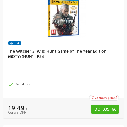
PS4
The Witcher 3: Wild Hunt Game of The Year Edition
(GOTY) (HUN) - PS4

Na sklade
Zoznam prianí

19,49
€
Cena s DPH