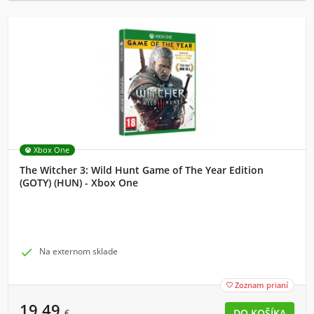
Xbox One
The Witcher 3: Wild Hunt Game of The Year Edition
(GOTY) (HUN) - Xbox One

Na externom sklade
Zoznam prianí

19,49
€