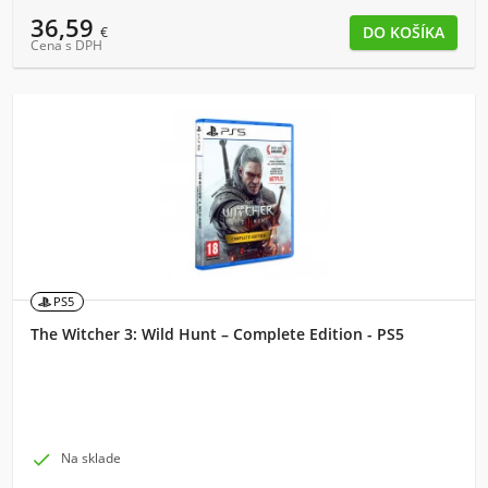
36,59
€
Cena s DPH
PS5
The Witcher 3: Wild Hunt – Complete Edition - PS5

Na sklade