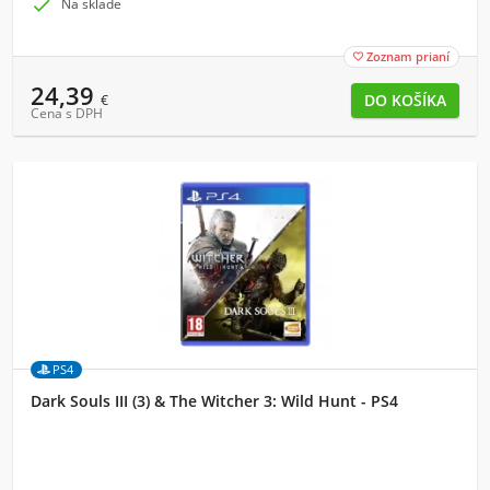

Na sklade
Zoznam prianí

24,39
€
Cena s DPH
PS4
Dark Souls III (3) & The Witcher 3: Wild Hunt - PS4