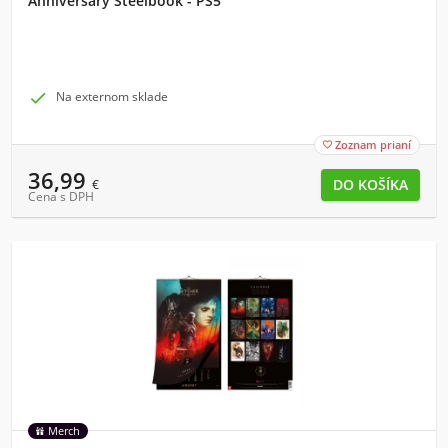
Anniversary Steelbook - PS5

Na externom sklade
Zoznam prianí

36,99
€
Cena s DPH
Merch