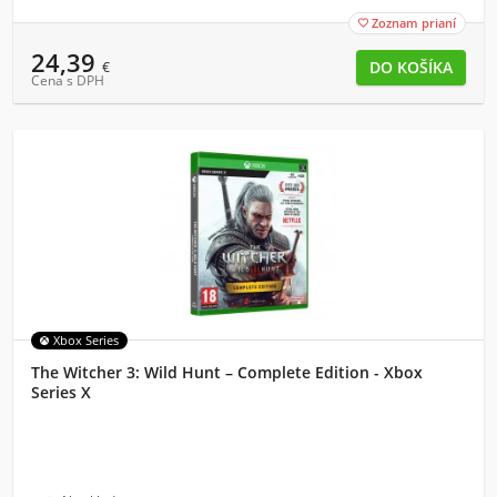
Zoznam prianí

24,39
€
Cena s DPH
Xbox Series
The Witcher 3: Wild Hunt – Complete Edition - Xbox
Series X