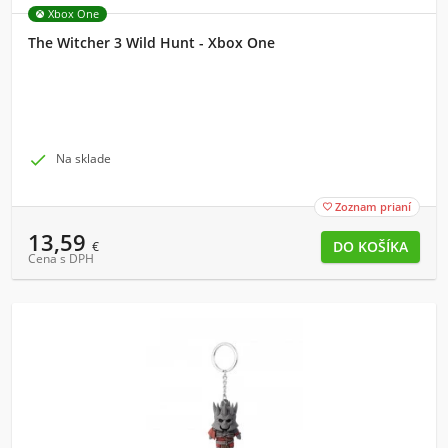
Xbox One
The Witcher 3 Wild Hunt - Xbox One

Na sklade
Zoznam prianí

13,59
€
Cena s DPH