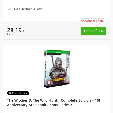

Na externom sklade
Zoznam prianí

28,19
€
Cena s DPH
Xbox Series
The Witcher 3: The Wild Hunt - Complete Edition + 10th
Anniversary Steelbook - Xbox Series X