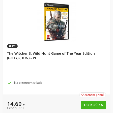
PC
The Witcher 3: Wild Hunt Game of The Year Edition
(GOTY) (HUN) - PC

Na externom sklade
Zoznam prianí

14,69
€
Cena s DPH